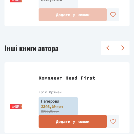
Додати у кошик
Інші книги автора
Комплект Head First
Ерік Фрімен
Паперова
2346,10 грн
АКЦІЯ
2900,00 грн
Додати у кошик