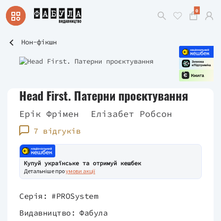
0
Нон-фікшн
Head First. Патерни проєктування
Ерік Фрімен
Елізабет Робсон
7 відгуків
Купуй українське та отримуй кешбек
Детальніше про
умови акції
Серія:
#PROSystem
Видавництво:
Фабула