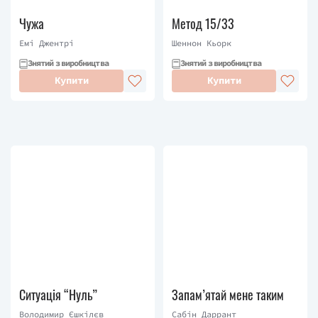
Чужа
Метод 15/33
Емі Джентрі
Шеннон Кьорк
Знятий з виробництва
Знятий з виробництва
Купити
Купити
Ситуація “Нуль”
Запам’ятай мене таким
Володимир Єшкілєв
Сабін Даррант