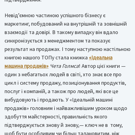
Невід’ємною частиною успішного бізнесу є
маркетинг, побудований на внутрішній та зовнішній
взаємодії та довірі. В такому випадку він вдало
синхронізується з менеджментом та показує
результат на продажах. І тому наступною настільною
книгою нашого ТОПу стала книжка
«Ідеальна
машина продажів»
Чета Голмса
! Автор цієї книги —
один з небагатьох людей в світі, хто знає все про
цикл і систему продажу, позиціонування продуктів,
послуг і компаній, а також про людей, які все це
вибудовують і продають. У «Ідеальній машині
продажів» головним і найважливішим уроком щодо
здобуття майстерності, правильність якого
підтверджується знову й знову,— ключ не в тому,
щоб бути особливим чи більш талановитим, ніж