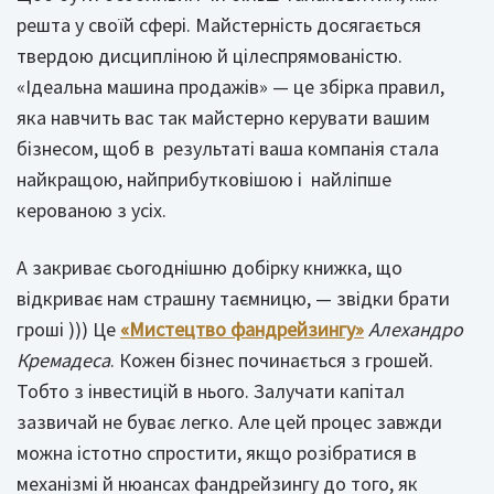
решта у своїй сфері. Майстерність досягається
твердою дисципліною й цілеспрямованістю.
«Ідеальна машина продажів» — це збірка правил,
яка навчить вас так майстерно керувати вашим
бізнесом, щоб в результаті ваша компанія стала
найкращою, найприбутковішою і найліпше
керованою з усіх.
А закриває сьогоднішню добірку книжка, що
відкриває нам страшну таємницю, — звідки брати
гроші ))) Це
«Мистецтво фандрейзингу»
Алехандро
Кремадеса
. Кожен бізнес починається з грошей.
Тобто з інвестицій в нього. Залучати капітал
зазвичай не буває легко. Але цей процес завжди
можна істотно спростити, якщо розібратися в
механізмі й нюансах фандрейзингу до того, як