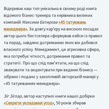
Відкриває наш топ унікальна в своєму роді книга
відомого бізнес-тренера та керівника великих
компаній
Максима Батирєва
«45 татуювань
менеджера»
.
За довгу кар’єру на високих посадах
автор цього бестселера сформував кейси із правил
та порад, завдяки дотриманню яких він добився
власного успіху. Менеджмент, це агресивна сфера,
яка потребує чіткості, дотримання правил та
стратегії. Про що слід пам’ятати, на що слід
зважувати та акцентувати при веденні бізнесу —
зібрано і подано у захопливій авторській манері у
«45 татуюваннях менеджера».
Зіг Зіглар
, автор наступної книги нашої добірки
«Секрети укладання угод»
, 50 років збирав