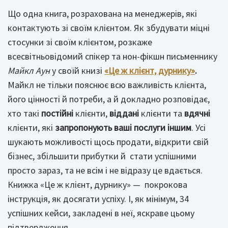
Що одна книга, розрахована на менеджерів, які
контактують зі своїм клієнтом. Як збудувати міцні
стосунки зі своїм клієнтом, розкаже
всесвітньовідомий спікер та нон-фікшн письменнику
Майкл Аун
у своїй книзі
«Це ж клієнт, дурнику»
.
Майкл не тільки пояснює всю важливість клієнта,
його цінності й потреби, а й докладно розповідає,
хто такі
постійні
клієнти,
віддані
клієнти та
вдячні
клієнти, які
запропонують ваші послуги іншим
. Усі
шукають можливості щось продати, відкрити свій
бізнес, збільшити прибутки й стати успішними
просто зараз, та не всім і не відразу це вдається.
Книжка «Це ж клієнт, дурнику» — покрокова
інструкція, як досягати успіху. І, як мінімум, 34
успішних кейси, закладені в неї, яскраве цьому
підтвердження.