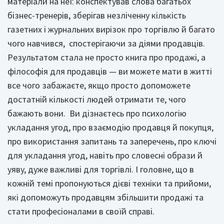
матеріали на неї: конспектував слова багатьох
бізнес-тренерів, зберігав незліченну кількість
газетних і журнальних вирізок про торгівлю й багато
чого навчився, спостерігаючи за діями продавців.
Результатом стала не просто книга про продажі, а
філософія для продавців — ви можете мати в житті
все чого забажаєте, якщо просто допоможете
достатній кількості людей отримати те, чого
бажають вони. Ви дізнаєтесь про психологію
укладання угод, про взаємодію продавця й покупця,
про використання запитань та заперечень, про ключі
для укладання угод, навіть про словесні образи й
уяву, дуже важливі для торгівлі. І головне, що в
кожній темі пропонуються дієві техніки та прийоми,
які допоможуть продавцям збільшити продажі та
стати професіоналами в своїй справі.