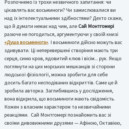
Розпочнемо із трохи незвичного запитання: чи
цікавлять вас восьминоги? Чи замислювалися ви
над їх інтелектуальними здібностями? Дехто скаже,
що й думати немає над чим, але
Сай Монтгомері
разюче не погодиться, аргументуючи у своїй книзі
«Душа восьминога»
. І восьминоги дійсно можуть вас
здивувати. Ці неперевершені створіння мають три
серця, синю кров, ядовитий клюв і вісім... рук. Якщо
поглянути на цих морських мешканців зі сторони
людської фізіології, можна зробити для себе
досить багато несподіваних відкриттів. Саме це й
зробила авторка. Заглибившись у дослідження,
вона відкрила, що восьминоги мають свідомість.
Кожен з власним характером та незвичайними
реакціями. Сай Монтгомері познайомить вас зі
своїми дивовижними друзями — Афіною, Октавією,