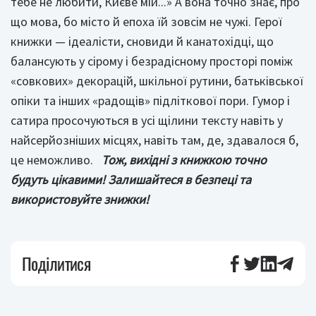
тебе не любити, Києве мій...» А вона точно знає, про
що мова, бо місто й епоха їй зовсім не чужі. Герої
книжки — ідеалісти, сновиди й канатохідці, що
балансують у сірому і безрадісному просторі поміж
«совкових» декорацій, шкільної рутини, батьківської
опіки та інших «радощів» підліткової пори. Гумор і
сатира просочуються в усі щілини тексту навіть у
найсерйозніших місцях, навіть там, де, здавалося б,
це неможливо.
Тож, вихідні з книжкою точно
будуть цікавими! Залишайтеся в безпеці та
використовуйте знижки!
Поділитися