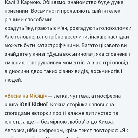
Калі й Кармою. Обіцяємо, знайомство буде дуже
приємним. Восьминоги проявляють свій інтелект
різними способами:
крадуть їжу, грають в м'яч, розгадують головоломки.
Але головне, їх потрібно веселити, інакше наслідки
можуть бути катастрофічними. Багато цікавого ви
знайдете у книзі «Душа восьминога», яка сповнена і
смішних, і зворушливих моментів. А в центрі оповіді -
відносини двох таких різних видів, восьминогів і
людей.
«Весна на Місяці»
— легка, чуттєва, атмосферна
книга
Юлії Кісіної
. Кожна сторінка наповнена
спогадами авторки про її власне дитинство та
юність, а ще — безмірною любов'ю до Києва.
Авторка, ніби рефреном, крізь текст повторює: «Як