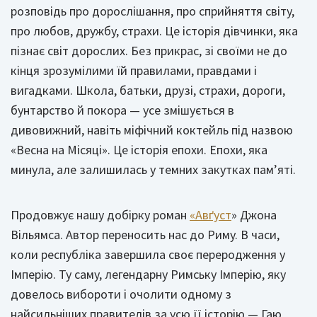
розповідь про дорослішання, про сприйняття світу,
про любов, дружбу, страхи. Це історія дівчинки, яка
пізнає світ дорослих. Без прикрас, зі своїми не до
кінця зрозумілими їй правилами, правдами і
вигадками. Школа, батьки, друзі, страхи, дороги,
бунтарство й покора — усе змішується в
дивовижний, навіть міфічний коктейль під назвою
«Весна на Місяці». Це історія епохи. Епохи, яка
минула, але залишилась у темних закутках пам’яті.
Продовжує нашу добірку роман
«Авґуст
» Джона
Вільямса. Автор переносить нас до Риму. В часи,
коли республіка завершила своє переродження у
Імперію. Ту саму, легендарну Римську Імперію, яку
довелось вибороти і очолити одному з
найсильніших правителів за усю її історію — Гаю