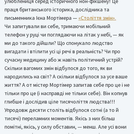
улюблениця серед історичного нон-фікшену! Це
праця британського історика, дослідника та
письменника Ієна Мортімера —
«Століття змін».
Чи запитували ви себе, тримаючи мобільний
телефон у руці чи поглядаючи на літак у небі, — як
ми до такого дійшли? Що спонукало людство
вигадати і втілити усі ці речі в реальність? Чи про
сучасну медицину або ж навіть політичний устрій?
Скільки вагомих змін відбулося до того, як ви
народились на світ? А скільки відбулося за усе ваше
життя? А от містер Мортімер запитав себе про це і не
тільки про це (і насправді не тільки себе). Він копнув
глибше і дослідив ціле тисячоліття людства!!!
Упродовж десяти століть відбулося сотні (а то й
тисячі) переламних моментів. Якісь з них більш
помітні, якісь, у силу обставин, — менш. Але усі вони