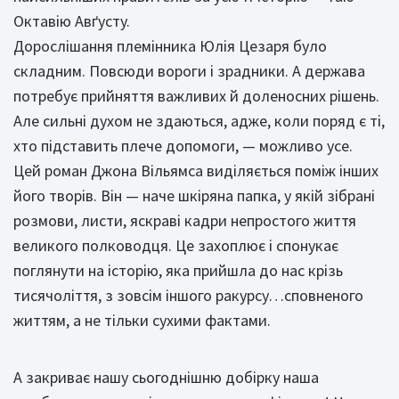
Октавію Авґусту.
Дорослішання племінника Юлія Цезаря було
складним. Повсюди вороги і зрадники. А держава
потребує прийняття важливих й доленосних рішень.
Але сильні духом не здаються, адже, коли поряд є ті,
хто підставить плече допомоги, — можливо усе.
Цей роман Джона Вільямса виділяється поміж інших
його творів. Він — наче шкіряна папка, у якій зібрані
розмови, листи, яскраві кадри непростого життя
великого полководця. Це захоплює і спонукає
поглянути на історію, яка прийшла до нас крізь
тисячоліття, з зовсім іншого ракурсу…сповненого
життям, а не тільки сухими фактами.
А закриває нашу сьогоднішню добірку наша