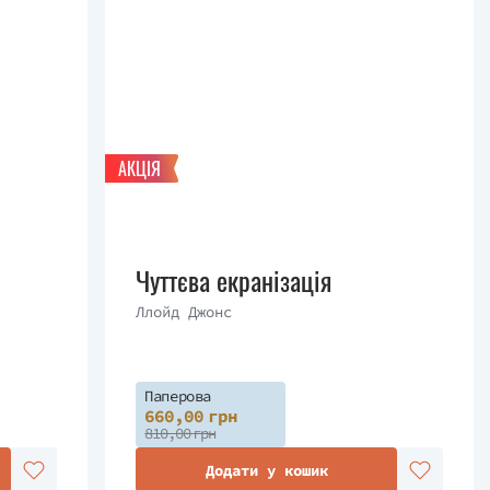
АКЦІЯ
Чуттєва екранізація
Ллойд Джонс
Паперова
660,00 грн
810,00 грн
Додати у кошик