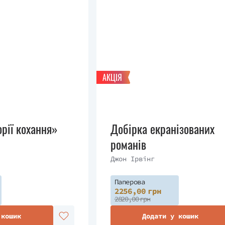
АКЦІЯ
орії кохання»
Добірка екранізованих
романів
Джон Ірвінг
Паперова
2256,00 грн
2820,00 грн
 кошик
Додати у кошик