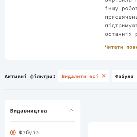
іншу робо
присвячен
підтримую
останніх 
який прот
Читати пов
і західно
тисяч при
дітей.
Активні фільтри:
Видалити всі
Фабула
Видавництва
Фабула