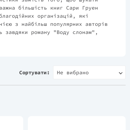
важна більшість книг Сари Груен
благодійних організацій, які
нією з найбільш популярних авторів
ь завдяки роману "Воду слонам",
світових бестселерів американської
ь тижнів було продано близько 248
рейслейк, Іллінойс. Виховує трьох
Сортувати:
Не вибрано