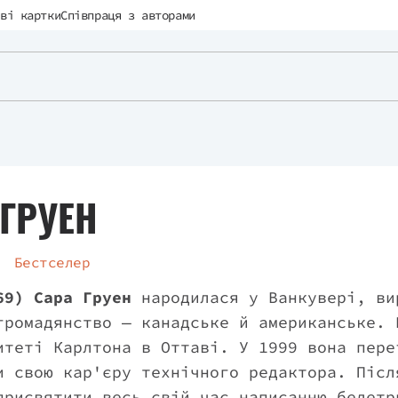
ві картки
Співпраця з авторами
 ГРУЕН
Бестселер
69)
Сара Груен
народилася у Ванкувері, ви
громадянство — канадське й американське. 
итеті Карлтона в Оттаві. У 1999 вона пере
и свою кар'єру технічного редактора. Післ
присвятити весь свій час написанню белетр