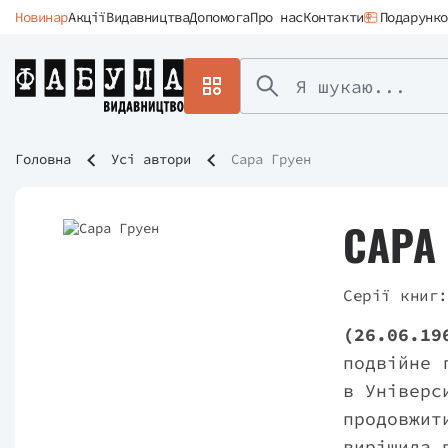
Новинар
Акції
Видавництва
Допомога
Про нас
Контакти
Подарунко
Головна
Усі автори
Сара Груен
САРА
Серії книг:
(26.06.19
подвійне 
в Універс
продовжит
вирішила 