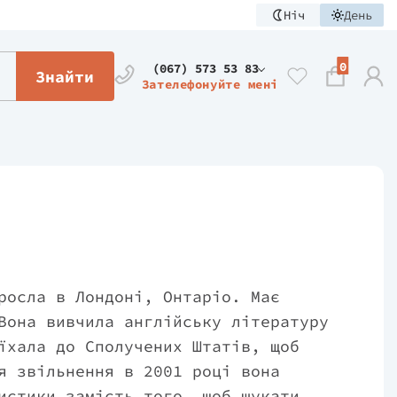
Ніч
День
0
(067) 573 53 83
Знайти
Зателефонуйте мені
росла в Лондоні, Онтаріо. Має
Вона вивчила англійську літературу
їхала до Сполучених Штатів, щоб
я звільнення в 2001 році вона
истики замість того, щоб шукати