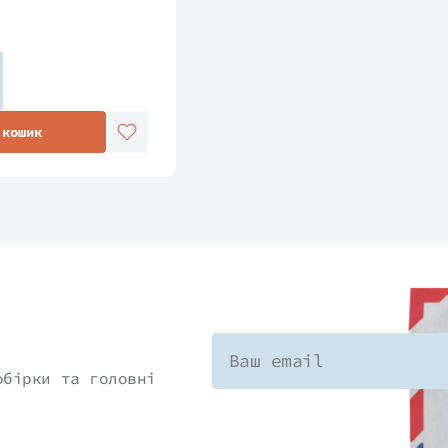
 кошик
обірки та головні