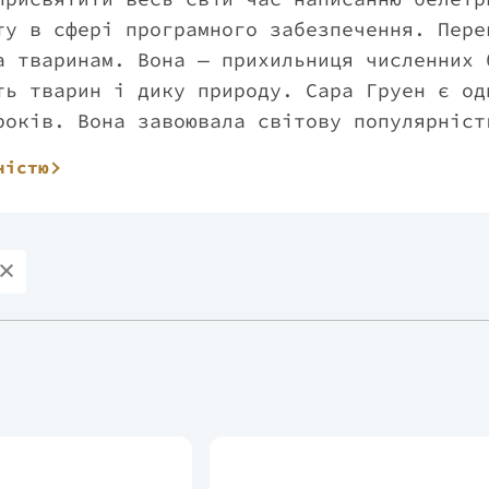
ту в сфері програмного забезпечення. Пере
а тваринам. Вона — прихильниця численних 
ть тварин і дику природу. Сара Груен є од
років. Вона завоювала світову популярніст
ягом дванадцяти тижнів тримався в списку 
ністю
-європейської літератури. За ці дванадцят
мірників роману. Зараз проживає в місті Ґ