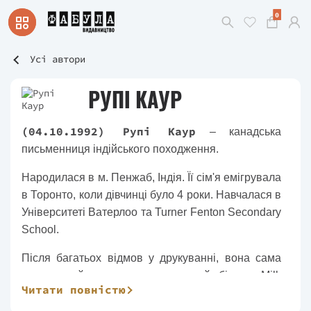
0
Усі автори
РУПІ КАУР
(04.10.1992) Рупі Каур
– канадська
письменниця індійського походження.
Народилася в м. Пенжаб, Індія. Її сім'я емігрувала
в Торонто, коли дівчинці було 4 роки. Навчалася в
Університеті Ватерлоо та Turner Fenton Secondary
School.
Після багатьох відмов у друкуванні, вона сама
зверстала й надрукувала поетичний збірник «Milk
Читати повністю
and honey», який став світовим бестселером та
перекладено на 39 мов. Її фотографії й графічні