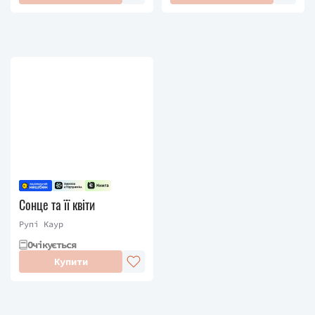
Сонце та її квіти
Рупі Каур
Очікується
Купити