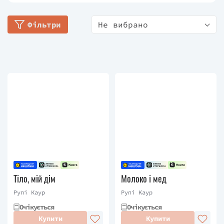
роботи виставляються в галереях по всьому
Фільтри
Не вибрано
світу.
Її вірші не мають рими, але влучають у саме
серце. Її ілюстрації символічні, але накаляють
почуття. Її книгу ніхто не хотів публікувати, але
вона стала світовим бестселером.
Тіло, мій дім
Молоко і мед
Рупі Каур
Рупі Каур
Очікується
Очікується
Купити
Купити