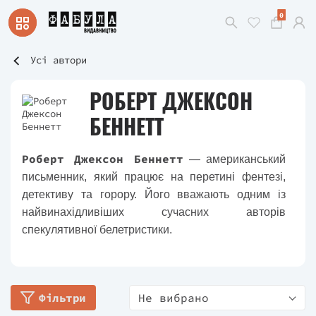
0
Усі автори
РОБЕРТ ДЖЕКСОН
БЕННЕТТ
Роберт Джексон Беннетт
— американський
письменник, який працює на перетині фентезі,
детективу та горору. Його вважають одним із
найвинахідливіших сучасних авторів
спекулятивної белетристики.
Фільтри
Не вибрано