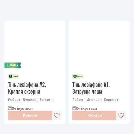
НОВИНКА
Тінь левіафана #2.
Тінь левіафана #1.
Крапля скверни
Затруєна чаша
Роберт Джексон Беннетт
Роберт Джексон Беннетт
Очікується
Очікується
Купити
Купити