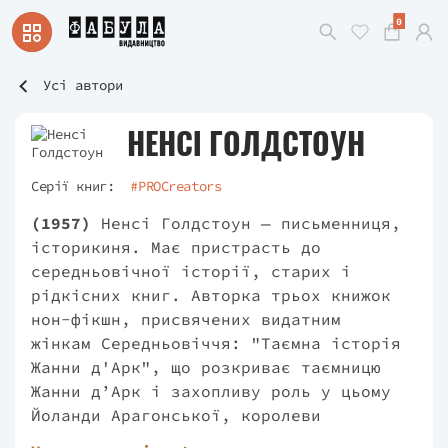
0
Усі автори
НЕНСІ ГОЛДСТОУН
Серії книг:
#PROCreators
(1957)
Ненсі Голдстоун — письменниця,
історикиня. Має пристрасть до
середньовічної історії, старих і
рідкісних книг. Авторка трьох книжок
нон-фікшн, присвячених видатним
жінкам Середньовіччя: "Таємна історія
Жанни д'Арк", що розкриває таємницю
Жанни д’Арк і захопливу роль у цьому
Йоланди Арагонської, королеви
Сицилії; "Чотири королеви", роман про