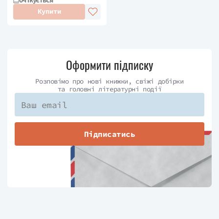
книжки спогадів про власний досвід у
Купити
світі рідкісних і антикварних книг. З
них надрукована була лише одна (
Used
and Rare: Travels in the Book World
)
Ґолдстоуни вболівають за розвиток
Оформити підписку
грамотності та формування навичок
читання учнів початкової школи, а
Розповімо про нові книжки, свіжі добірки
та головні літературні події
тому протягом восьми років
добровільно виступали в місцевій
бібліотеці для дітей та їхніх
батьків. Завдяки цій програмі
Підписатись
з’явилася книжка "Деконструкція
пінгвінів: батьки, діти". 1979 року
Ненсі Ґолдстоун закінчила з відзнакою
Корнелльський університет, а через
два роки отримала ступінь магістра
міжнародних відносин в Університеті
Колумбія. Відразу ж після закінчення