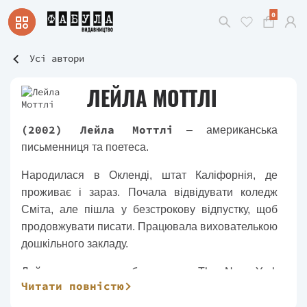
0
Усі автори
ЛЕЙЛА МОТТЛІ
(2002) Лейла Моттлі
– американська
письменниця та поетеса.
Народилася в Окленді, штат Каліфорнія, де
проживає і зараз. Почала відвідувати коледж
Сміта, але пішла у безстрокову відпустку, щоб
продовжувати писати. Працювала вихователькою
дошкільного закладу.
Лейла є авторкою бестселера The New York
Читати повністю
Times «Nightcrawling», який був номінований на
численні нагороди, включаючи Букерівську