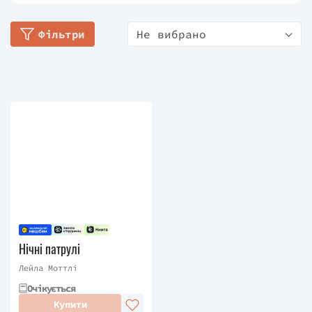
премію, що робить її наймолодшою авторкою,
Фільтри
Не вибрано
номінованою на нагороду. У 2018 році, у віці 16
років, вона була названа молодим поетом-
лауреатом Окленда, Каліфорнія. Вона видала
свою першу поетичну збірку «Прокинулася без
світла» і її вірші публікувалися в The New York
Times. Моттлі стала співавторкою сценарію та
зіграла головну роль у документальному
короткометражному фільмі «Коли я це пишу».
Нічні патрулі
Лейла Моттлі
Очікується
Купити