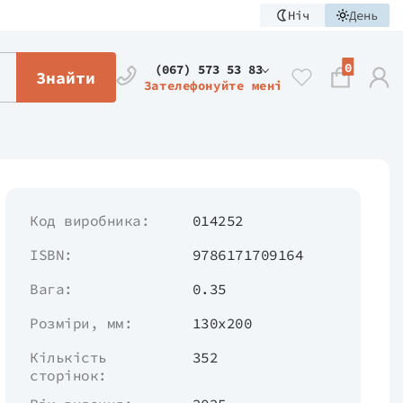
Ніч
День
0
(067) 573 53 83
Знайти
Зателефонуйте мені
Код виробника:
014252
ISBN:
9786171709164
Вага:
0.35
Розміри, мм:
130х200
Кількість
352
сторінок: