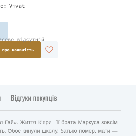
во:
Vivat
асово відсутній
 про наявність
и
Відгуки покупців
Гай». Життя К’яри і її брата Маркуса зовсім
дить. Обоє кинули школу, батько помер, мати —