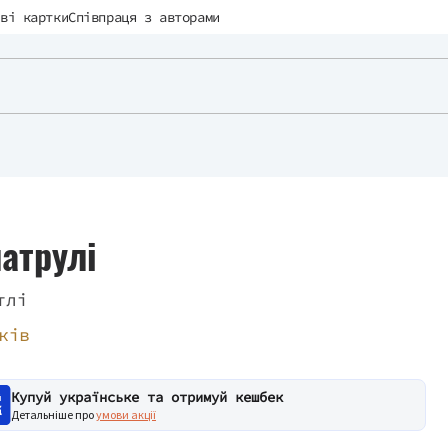
ві картки
Співпраця з авторами
патрулі
тлі
ків
Купуй українське та отримуй кешбек
Детальніше про
умови акції