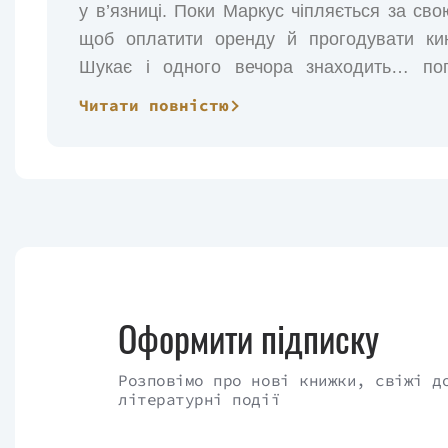
у в’язниці. Поки Маркус чіпляється за сво
щоб оплатити оренду й прогодувати кин
Шукає і одного вечора знаходить… поп
Відтепер її життя пролягає між вулицею та
Читати повністю
воно робиться ще нестерпнішим. Дівчи
скандалі в департаменті поліції Окленда.
Оформити підписку
Розповімо про нові книжки, свіжі д
літературні події