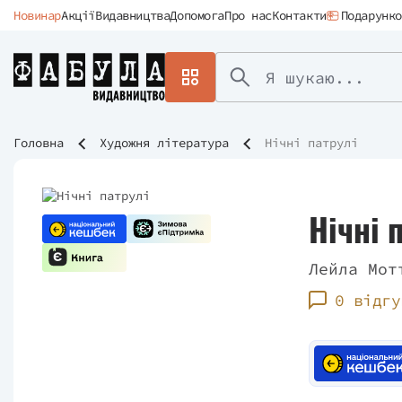
Новинар
Акції
Видавництва
Допомога
Про нас
Контакти
Подарунко
Головна
Художня література
Нічні патрулі
Нічні 
Лейла Мот
0 відгу