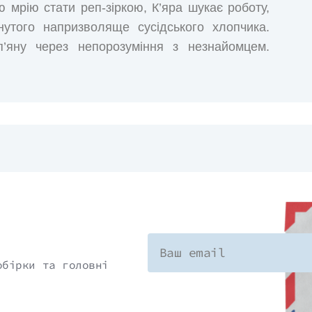
ю мрію стати реп-зіркою, К’яра шукає роботу,
утого напризволяще сусідського хлопчика.
’яну через непорозуміння з незнайомцем.
 канавою. А коли К’яра попадає до рук копам,
на стає ключовою свідкою в масштабному
обірки та головні