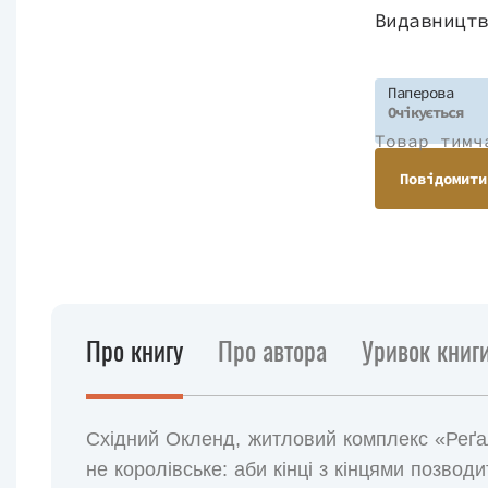
Видавницт
Паперова
Очікується
Товар тимч
Повідомити
Про книгу
Про автора
Уривок книг
Східний Окленд, житловий комплекс «Реґал-
не королівське: аби кінці з кінцями позво