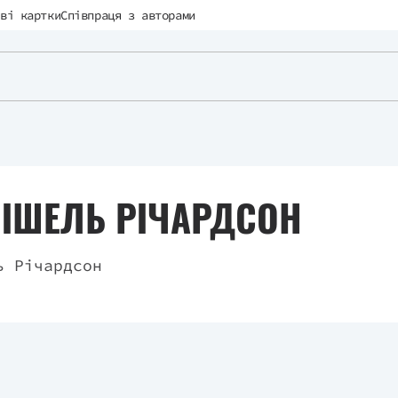
ві картки
Співпраця з авторами
МІШЕЛЬ РІЧАРДСОН
ь Річардсон