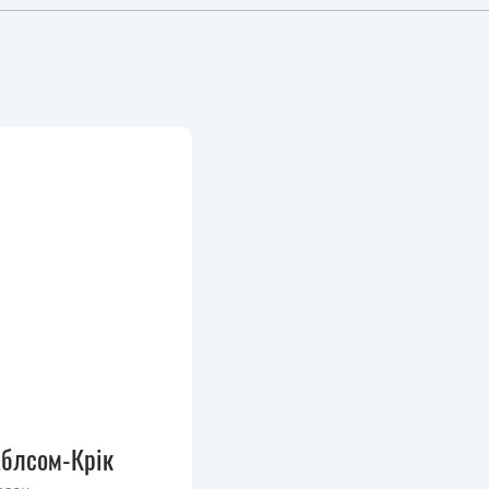
аблсом-Крік