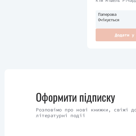
Кім Мішель Річар
Паперова
Очікується
Додати у
Оформити підписку
Розповімо про нові книжки, свіжі д
літературні події