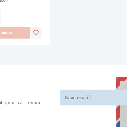
дсон
 кошик
обірки та головні