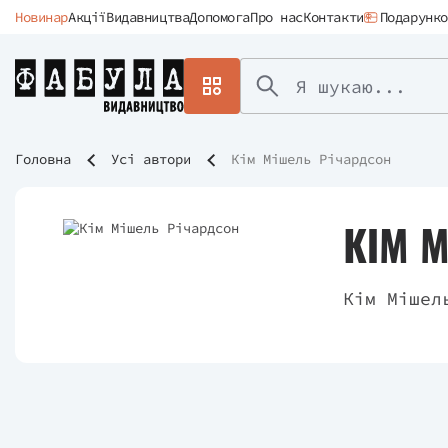
Новинар
Акції
Видавництва
Допомога
Про нас
Контакти
Подарунко
Головна
Усі автори
Кім Мішель Річардсон
КІМ 
Кім Мішел