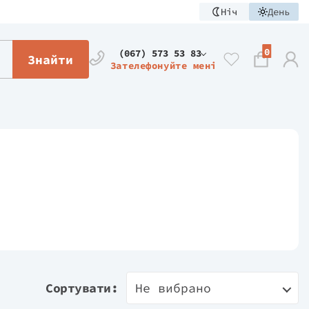
Ніч
День
0
(067) 573 53 83
Знайти
Зателефонуйте мені
Сортувати:
Не вибрано