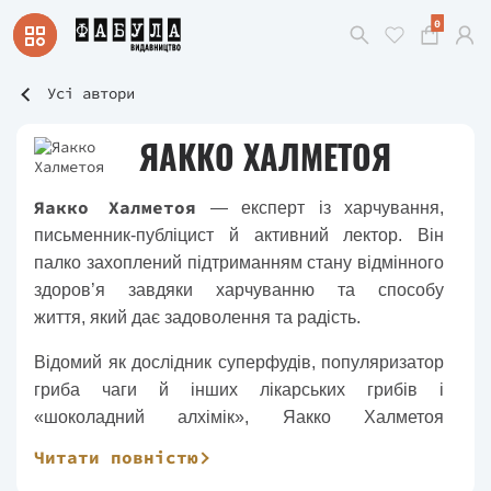
0
Усі автори
ЯАККО ХАЛМЕТОЯ
Яакко Халметоя
— експерт із харчування,
письменник-публіцист й активний лектор. Він
палко захоплений підтриманням стану відмінного
здоров’я завдяки харчуванню та способу
життя, який дає задоволення та радість.
Відомий як дослідник суперфудів, популяризатор
гриба чаги й інших лікарських грибів і
«шоколадний алхімік», Яакко Халметоя
ознайомив мешканців Фінляндії з користю для
Читати повністю
здоров’я та унікальними способами вживання