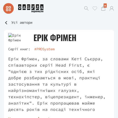
0
Усі автори
ЕРІК ФРІМЕН
Серії книг:
#PROSystem
Ерік Фрімен, за словами Кеті Сьєрра,
співавторки серії Head First, є
"однією з тих рідкісних осіб, які
добре розбираються в мові, практиці
застосування та культурі в
найрізноманітніших галузях,
технохіпстер, віцепрезидент, інженер,
аналітик". Ерік пропрацював майже
десять років на посаді технічного
директора Disney Online & Disney.com