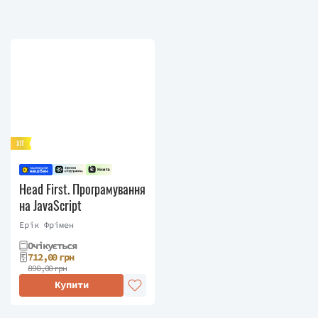
ХІТ
Head First. Програмування
на JavaScript
Ерік Фрімен
Очікується
712,00 грн
890,00 грн
Купити