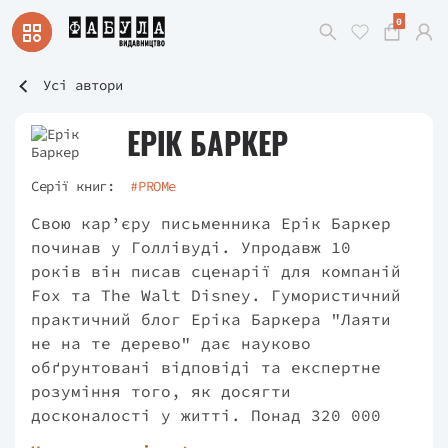
0
Усі автори
ЕРІК БАРКЕР
Серії книг:
#PROMe
Свою кар’єру письменника Ерік Баркер
починав у Голлівуді. Упродавж 10
років він писав сценарії для компаній
Fox та The Walt Disney. Гумористичний
практичний блог Еріка Баркера "Лаяти
не на те дерево" дає науково
обґрунтовані відповіді та експертне
розуміння того, як досягти
досконалості у житті. Понад 320 000
людей підписані на його щотижневий