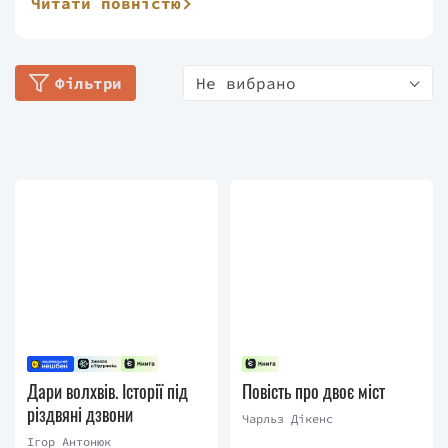
Читати повністю
гротескних образах. Популярність творів Дікенса
завжди була дуже високою, вони ніколи не
припиняли видаватися. Багато з романів Дікенса
Фільтри
Не вибрано
вперше з'явилися як популярні на той час
періодичні видання, крім того, Дікенс часто писав
твори частинами, що задавало їм певний ритм, в
якому сюжет був розбитий на частково незалежні
епізоди, із розв'язкою на початку кожної нової
частини. Твори Дікенса пронизані дотепністю, що
вплинуло на оригінальність національного
характеру і способу мислення, відомого у світі як
«англійський гумор».
Найзнаменитіші романи Дікенса: «Посмертні
записки Піквікського клубу», «Пригоди Олівера
Твіста», «Ніколас Нікльбі», «Девід Копперфілд»,
Дари волхвів. Історії під
Повість про двоє міст
«Холодний дім», «Повість про двоє міст», «Великі
різдвяні дзвони
Чарльз Дікенс
сподівання», «Наш спільний друг», «Таємниця
Ігор Антонюк