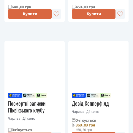
Едвіна Друда».
640,00 грн
450,00 грн
Купити
Купити
Посмертні записки
Девід Копперфілд
Піквікського клубу
Чарльз Дікенс
Чарльз Дікенс
Очікується
360,00 грн
Очікується
450,00 грн