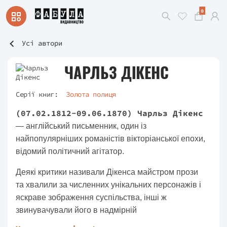
0
Усі автори
ЧАРЛЬЗ ДІКЕНС
Серії книг:
Золота полиця
(07.02.1812-09.06.1870) Чарльз Дікенс
— англійський письменник, один із
найпопулярніших романістів вікторіанської епохи,
відомий політичний агітатор.
Деякі критики називали Дікенса майстром прози
та хвалили за численних унікальних персонажів і
яскраве зображення суспільства, інші ж
звинувачували його в надмірній
сентиментальності, незвичайних подіях і