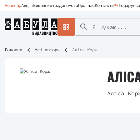
Новинар
Акції
Видавництва
Допомога
Про нас
Контакти
Подарунко
Головна
Усі автори
Аліса Корж
АЛІС
Аліса Кор