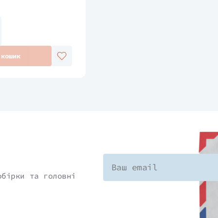
 кошик
обірки та головні