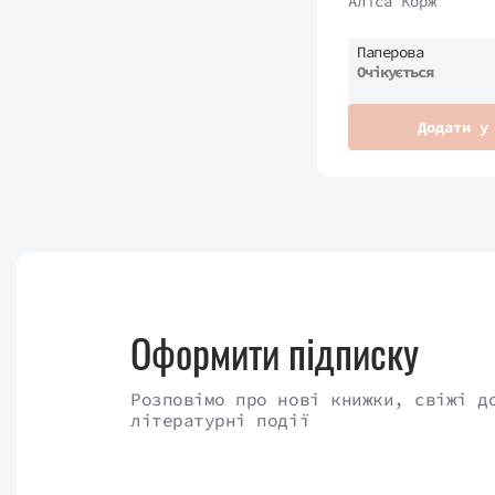
Аліса Корж
Паперова
Очікується
Додати у
Оформити підписку
Розповімо про нові книжки, свіжі д
літературні події