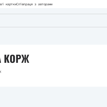
ві картки
Співпраця з авторами
А КОРЖ
ж