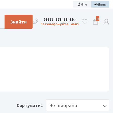
Ніч
День
0
(067) 573 53 83
Знайти
Зателефонуйте мені
Сортувати:
Не вибрано