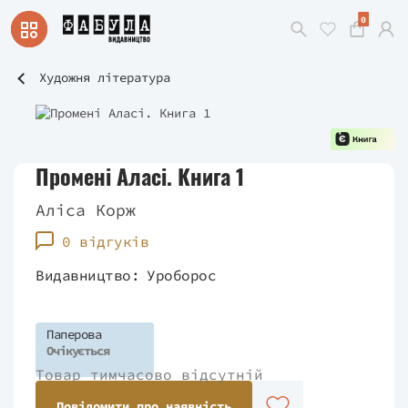
0
Художня література
Промені Аласі. Книга 1
Аліса Корж
0 відгуків
Видавництво:
Уроборос
Паперова
Очікується
Товар тимчасово відсутній
Повідомити про наявність