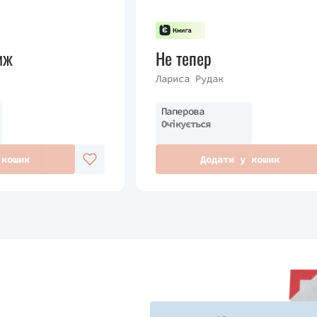
иж
Не тепер
Лариса Рудак
Паперова
Очікується
 кошик
Додати у кошик