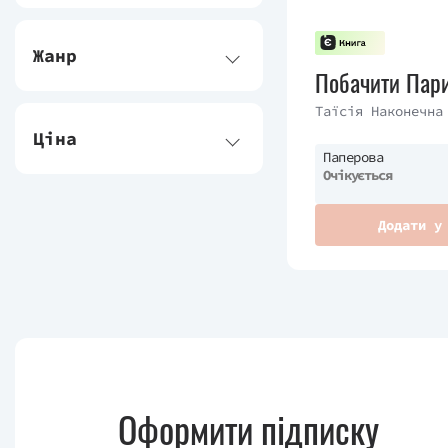
Жанр
Побачити Пар
Таїсія Наконечна
Ціна
Паперова
Очікується
Додати у
Оформити підписку