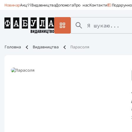
Новинар
Акції
Видавництва
Допомога
Про нас
Контакти
Подарунко
Головна
Видавництва
Парасоля