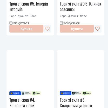
Трон зі скла #5. Імперія
Трон зі скла #0.5. Клинок
штормів
асасинки
Сара Джанет Маас
Сара Джанет Маас
Очікується
Очікується
Купити
Купити
Трон зі скла #4.
Трон зі скла #3.
Королева тіней
Cпадкоємиця вогню