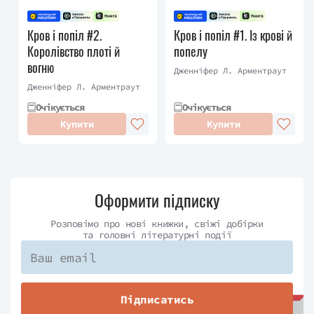
Кров і попіл #2.
Кров і попіл #1. Із крові й
Королівство плоті й
попелу
вогню
Дженніфер Л. Арментраут
Дженніфер Л. Арментраут
Очікується
Очікується
Купити
Купити
Оформити підписку
Розповімо про нові книжки, свіжі добірки
та головні літературні події
Підписатись