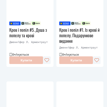
Кров і попіл #5. Душа з
Кров і попіл #1. Із крові й
попелу та крові
попелу. Подарункове
видання
Дженніфер Л. Арментраут
Дженніфер Л. Арментраут
Очікується
Очікується
Купити
Купити