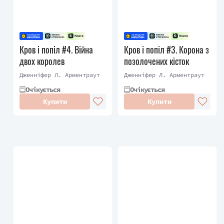
Кров і попіл #4. Війна
Кров і попіл #3. Корона з
двох королев
позолочених кісток
Дженніфер Л. Арментраут
Дженніфер Л. Арментраут
Очікується
Очікується
Купити
Купити