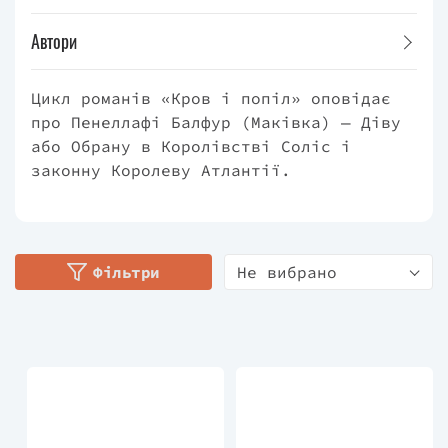
Автори
Цикл романів «Кров і попіл» оповідає
про Пенеллафі Балфур (Маківка) — Діву
або Обрану в Королівстві Соліс і
законну Королеву Атлантії.
Фільтри
Не вибрано