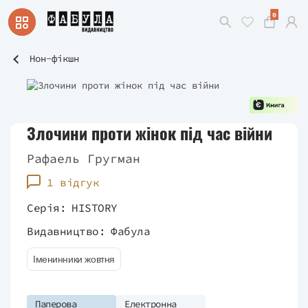
0
Нон-фікшн
Злочини проти жінок під час війни
Рафаель Гругман
1 відгук
Серія:
HISTORY
Видавництво:
Фабула
Іменинники жовтня
Паперова
Електронна