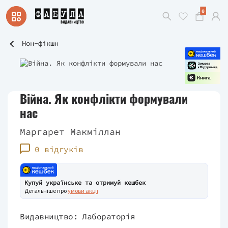
0
Нон-фікшн
Війна. Як конфлікти формували
нас
Маргарет Макміллан
0 відгуків
Купуй українське та отримуй кешбек
Детальніше про
умови акції
Видавництво:
Лабораторія