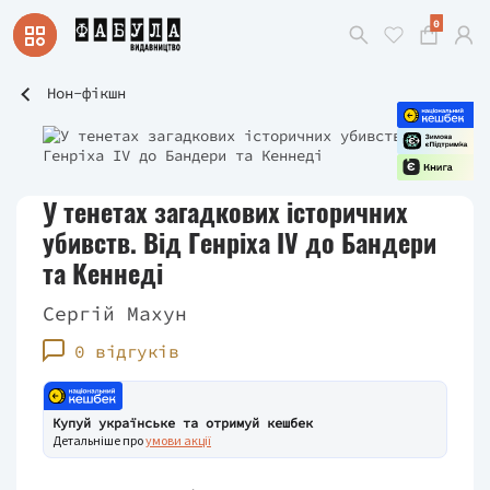
0
Нон-фікшн
У тенетах загадкових історичних
убивств. Від Генріха IV до Бандери
та Кеннеді
Сергій Махун
0 відгуків
Купуй українське та отримуй кешбек
Детальніше про
умови акції