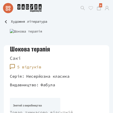
0
Художня література
Шокова терапія
Сакі
5 відгуків
Серія:
Несерйозна класика
Видавництво:
Фабула
Знятий з виробництва
Товар тимчасово відсутній