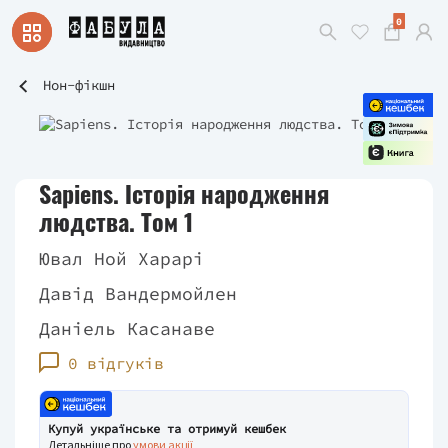
0
Нон-фікшн
Sapiens. Історія народження
людства. Том 1
Ювал Ной Харарі
Давід Вандермойлен
Даніель Касанаве
0 відгуків
Купуй українське та отримуй кешбек
Детальніше про
умови акції