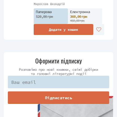
пам’ять, за яку варто
Мирослав Шкандрій
боротися
Паперова
Електронна
520,00 грн
360,00 грн
450,00 грн
Додати у кошик
Оформити підписку
Розповімо про нові книжки, свіжі добірки
та головні літературні події
Підписатись