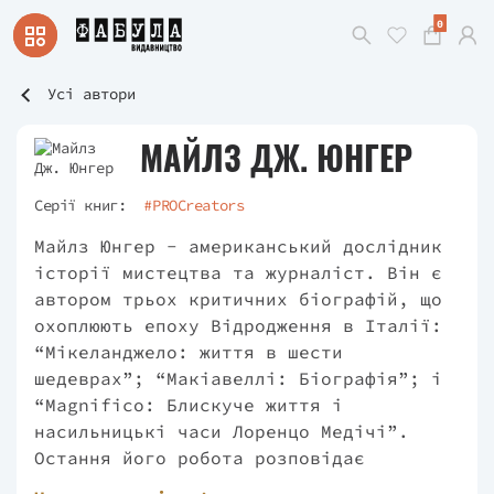
0
Усі автори
МАЙЛЗ ДЖ. ЮНГЕР
Серії книг:
#PROCreators
Майлз Юнгер - американський дослідник
історії мистецтва та журналіст. Він є
автором трьох критичних біографій, що
охоплюють епоху Відродження в Італії:
“Мікеланджело: життя в шести
шедеврах”; “Макіавеллі: Біографія”; і
“Magnifico: Блискуче життя і
насильницькі часи Лоренцо Медічі”.
Остання його робота розповідає
неймовірну історію всесвітньо