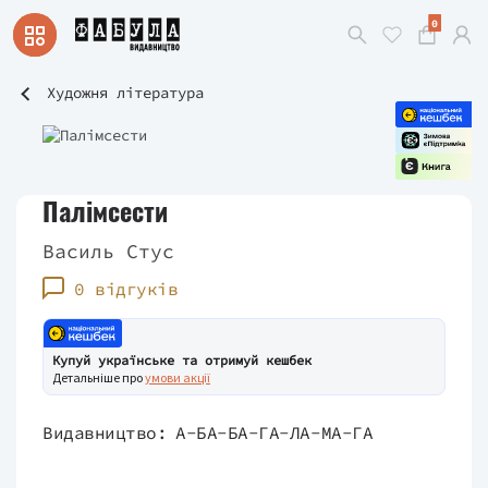
0
Художня література
Палімсести
Василь Стус
0 відгуків
Купуй українське та отримуй кешбек
Детальніше про
умови акції
Видавництво:
А-БА-БА-ГА-ЛА-МА-ГА