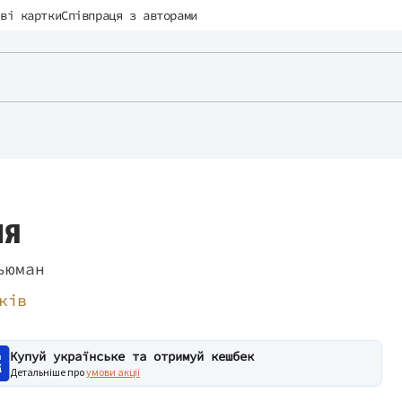
ві картки
Співпраця з авторами
ня
ьюман
ків
Купуй українське та отримуй кешбек
Детальніше про
умови акції