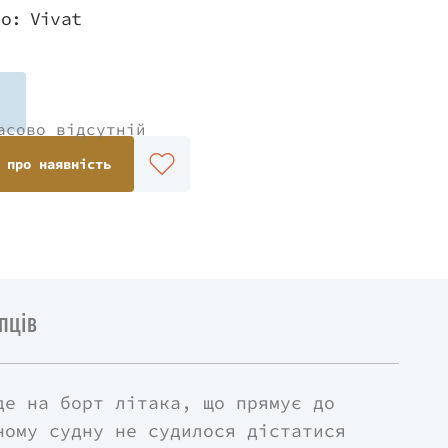
во:
Vivat
асово відсутній
 про наявність
пців
де на борт літака, що прямує до
ному судну не судилося дістатися