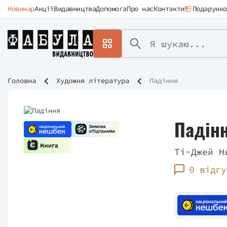
Новинар
Акції
Видавництва
Допомога
Про нас
Контакти
Подарунко
Головна
Художня література
Падіння
Падін
Ті-Джей Н
0 відгу