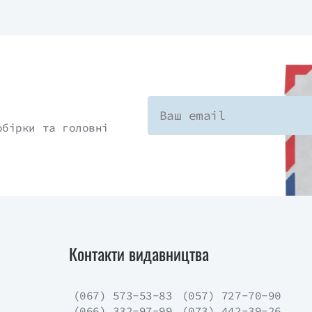
обірки та головні
Контакти видавництва
(067) 573-53-83
(057) 727-70-90
(066) 332-97-99
(073) 442-39-26