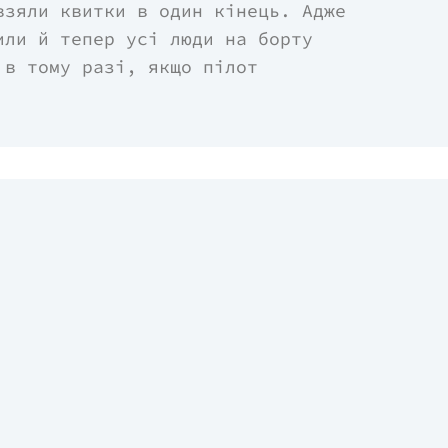
взяли квитки в один кінець. Адже
или й тепер усі люди на борту
 в тому разі, якщо пілот
літак. Єдиним союзником Білла стає
еться не лише вгамовувати
е вона довіряти капітанові в
ного польоту?