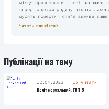
місця призначення і всі пасажири 
перед зльотом родину пілота захоп
мусять померти: сім’я виживе лише
слухатиметься вказівок і розіб’є 
Читати повністю
старша бортпровідниця, якій довед
пасажирів, а й вирішувати, чи мож
екстремальній ситуації. Тож приєм
Публікації на тему
12.04.2023
Що читати
Політ нормальний. ТОП-5