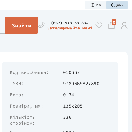
Ніч
День
0
(067) 573 53 83
Знайти
Зателефонуйте мені
Код виробника:
010667
ISBN:
9789669827890
Вага:
0.34
Розміри, мм:
135х205
Кількість
336
сторінок: