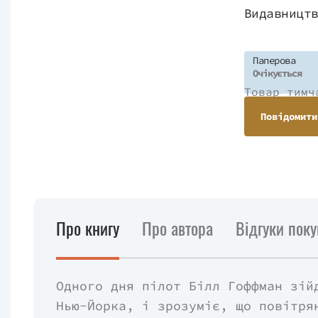
Видавницт
Паперова
Очікується
Товар тимч
Повідомити
Про книгу
Про автора
Відгуки поку
Одного дня пілот Білл Гоффман зій
Нью-Йорка, і зрозуміє, що повітря