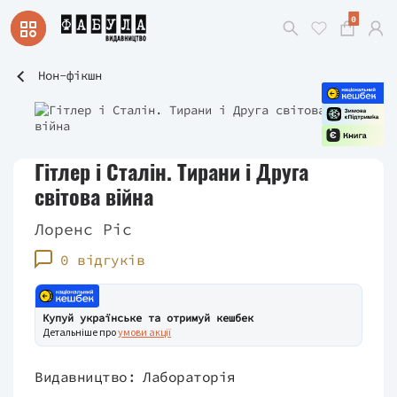
0
Нон-фікшн
Гітлер і Сталін. Тирани і Друга
світова війна
Лоренс Ріс
0 відгуків
Купуй українське та отримуй кешбек
Детальніше про
умови акції
Видавництво:
Лабораторія