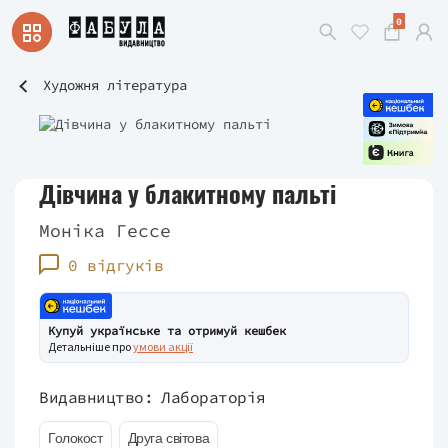
0
Художня література
Дівчина у блакитному пальті
Моніка Гессе
0 відгуків
Купуй українське та отримуй кешбек
Детальніше про
умови акції
Видавництво:
Лабораторія
Голокост
Друга світова