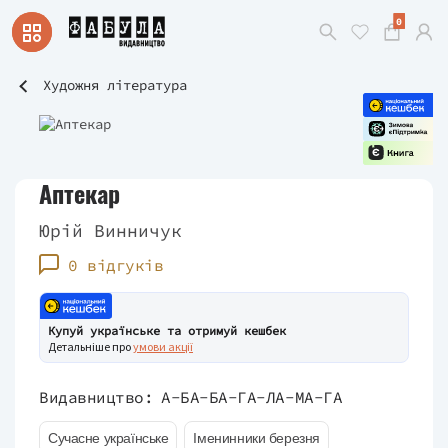
0
Художня література
Аптекар
Юрій Винничук
0 відгуків
Купуй українське та отримуй кешбек
Детальніше про
умови акції
Видавництво:
А-БА-БА-ГА-ЛА-МА-ГА
Сучасне українське
Іменинники березня