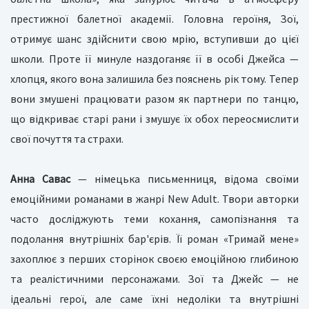
престижної балетної академії. Головна героїня, Зої,
отримує шанс здійснити свою мрію, вступивши до цієї
школи. Проте її минуле наздоганяє її в особі Джейса —
хлопця, якого вона залишила без пояснень рік тому. Тепер
вони змушені працювати разом як партнери по танцю,
що відкриває старі рани і змушує їх обох переосмислити
свої почуття та страхи.
Анна Савас
— німецька письменниця, відома своїми
емоційними романами в жанрі New Adult. Твори авторки
часто досліджують теми кохання, самопізнання та
подолання внутрішніх бар'єрів. Її роман «Тримай мене»
захоплює з перших сторінок своєю емоційною глибиною
та реалістичними персонажами. Зої та Джейс — не
ідеальні герої, але саме їхні недоліки та внутрішні