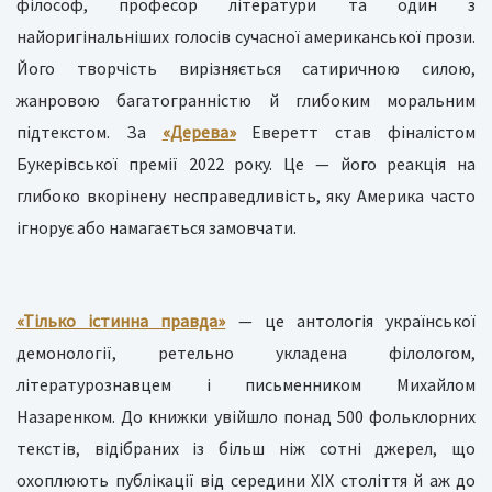
філософ, професор літератури та один з
найоригінальніших голосів сучасної американської прози.
Його творчість вирізняється сатиричною силою,
жанровою багатогранністю й глибоким моральним
підтекстом. За
«Дерева»
Еверетт став фіналістом
Букерівської премії 2022 року. Це — його реакція на
глибоко вкорінену несправедливість, яку Америка часто
ігнорує або намагається замовчати.
«Тілько істинна правда»
— це антологія української
демонології, ретельно укладена філологом,
літературознавцем і письменником Михайлом
Назаренком. До книжки увійшло понад 500 фольклорних
текстів, відібраних із більш ніж сотні джерел, що
охоплюють публікації від середини ХІХ століття й аж до