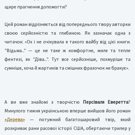
щире прагнення допомогти?
Цей роман відрізняється від попереднього твору авторки
своєю серйозністю та глибиною. Як зазначає одна з
читачок: «Ох і не очікувала я такого вайбу від цієї книги.
"Відьма..." — це не таке ж комфортне, миле та тепле
фентезі, як "Діва...". Тут все серйозніше, похмуріше та
сумніше, хоча й жартиків та смішних фразочок не бракує».
А ви вже знайомі з творчістю
Персіваля Еверетта
?
Минулого тижня українською вперше вийшов його роман
«Дерева»
— потужний багатошаровий твір, який
розкриває рани расової історії США, обертаючи трилер у