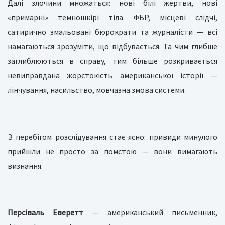
Далі злочини множаться: нові білі жертви, нові
«примарні» темношкірі тіла. ФБР, місцеві слідчі,
сатирично змальовані бюрократи та журналісти — всі
намагаються зрозуміти, що відбувається. Та чим глибше
заглиблюються в справу, тим більше розкривається
невиправдана жорстокість американської історії —
лінчування, насильство, мовчазна змова системи.
З перебігом розслідування стає ясно: привиди минулого
прийшли не просто за помстою — вони вимагають
визнання.
Персіваль Еверетт
— американський письменник,