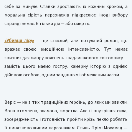
себе за минуле. Ставки зростають із кожним кроком, а
моральна сірість персонажів підкреслює: іноді вибору
справді немає. Є тільки дія — або смерть.
«Убивця лісу»
— це стислий, але потужний роман, що
вражає своєю емоційною інтенсивністю. Тут немає
звичних для жанру пояснень і надлишкового світоопису —
замість цього маємо гостру, камерну історію з однією
дійовою особою, одним завданням і обмеженим часом.
Веріс — не з тих традиційних героїнь, до яких ми звикли.
Вона втомлена, зламана, жорстка. Але її внутрішня сила,
зосередженість і готовність пройти крізь пекло роблять
її винятково живим персонажем. Стиль Прімі Мохамед —