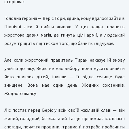
сторінках.
Головна героїня — Веріс Торн, єдина, кому вдалося зайти в
Північні ліси й вийти живою. У цих хащах править
жорстока давня магія, де гинуть цілі армії, а людський
розум тріщить під тиском того, що бачить і відчуває.
Але коли жорстокий правитель Тиран наказує їй знову
увійти до лісу, Веріс не має вибору: вона мусить знайти
його зниклих дітей, інакше — її рідне селище буде
знищене. Вона має один день. Жодних союзників.
Жодного шансу.
Ліс постає перед Веріс у всій своїй жахливій славі — він
живий, голодний, безжальний. Та ще гіршим за ліс є власні
спогади, почуття провини, травма й потреба пробачити