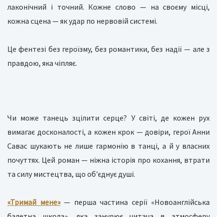
лаконічний і точний. Кожне слово — на своєму місці,
кожна сцена — як удар по нервовій системі.
Це фентезі без героїзму, без романтики, без надії — але з
правдою, яка чіпляє.
Чи може танець зцілити серце? У світі, де кожен рух
вимагає досконалості, а кожен крок — довіри, герої Анни
Савас шукають не лише гармонію в танці, а й у власних
почуттях. Цей роман — ніжна історія про кохання, втрати
та силу мистецтва, що об'єднує душі.
«Тримай мене»
— перша частина серії «Новоанглійська
балетна школа», яка занурює читача в атмосферу