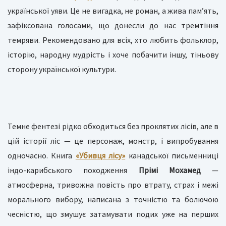
української уяви. Це не вигадка, не роман, а жива пам’ять,
зафіксована голосами, що донесли до нас тремтіння
темряви. Рекомендовано для всіх, хто любить фольклор,
історію, народну мудрість і хоче побачити іншу, тіньову
сторону української культури.
Темне фентезі рідко обходиться без проклятих лісів, але в
цій історії ліс — це персонаж, монстр, і випробування
одночасно. Книга
«Убивця лісу»
канадської письменниці
індо-карибського походження
Прімі Мохамед
—
атмосферна, тривожна повість про втрату, страх і межі
морального вибору, написана з точністю та болючою
чесністю, що змушує затамувати подих уже на перших