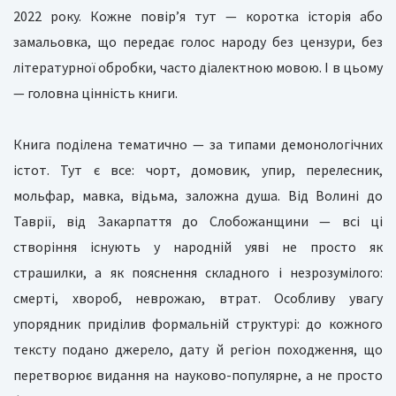
2022 року. Кожне повір’я тут — коротка історія або
замальовка, що передає голос народу без цензури, без
літературної обробки, часто діалектною мовою. І в цьому
— головна цінність книги.
Книга поділена тематично — за типами демонологічних
істот. Тут є все: чорт, домовик, упир, перелесник,
мольфар, мавка, відьма, заложна душа. Від Волині до
Таврії, від Закарпаття до Слобожанщини — всі ці
створіння існують у народній уяві не просто як
страшилки, а як пояснення складного і незрозумілого:
смерті, хвороб, неврожаю, втрат. Особливу увагу
упорядник приділив формальній структурі: до кожного
тексту подано джерело, дату й регіон походження, що
перетворює видання на науково-популярне, а не просто