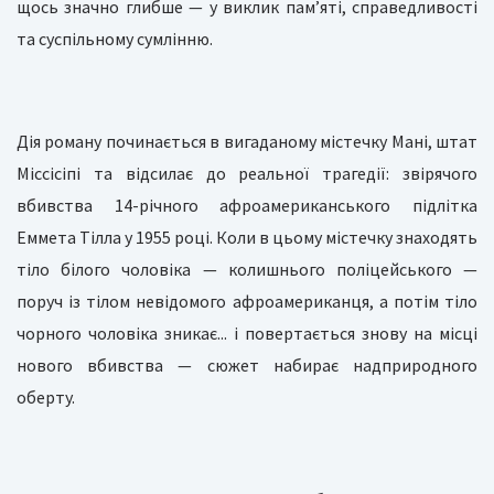
щось значно глибше — у виклик пам’яті, справедливості
та суспільному сумлінню.
Дія роману починається в вигаданому містечку Мані, штат
Міссісіпі та відсилає до реальної трагедії: звірячого
вбивства 14-річного афроамериканського підлітка
Еммета Тілла у 1955 році. Коли в цьому містечку знаходять
тіло білого чоловіка — колишнього поліцейського —
поруч із тілом невідомого афроамериканця, а потім тіло
чорного чоловіка зникає... і повертається знову на місці
нового вбивства — сюжет набирає надприродного
оберту.