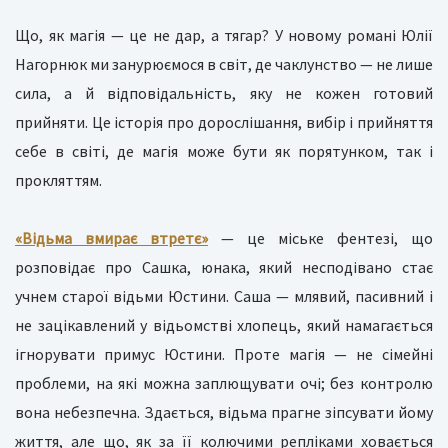
Що, як магія — це не дар, а тягар? У новому романі Юлії
Нагорнюк ми занурюємося в світ, де чаклунство — не лише
сила, а й відповідальність, яку не кожен готовий
прийняти. Це історія про дорослішання, вибір і прийняття
себе в світі, де магія може бути як порятунком, так і
прокляттям.
«Відьма вмирає втретє»
— це міське фентезі, що
розповідає про Сашка, юнака, який несподівано стає
учнем старої відьми Юстини. Саша — млявий, пасивний і
не зацікавлений у відьомстві хлопець, який намагається
ігнорувати примус Юстини. Проте магія — не сімейні
проблеми, на які можна заплющувати очі; без контролю
вона небезпечна. Здається, відьма прагне зіпсувати йому
життя, але що, як за її колючими репліками ховається