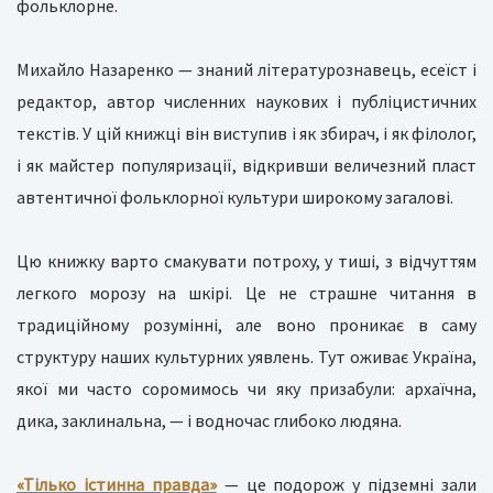
фольклорне.
Михайло Назаренко — знаний літературознавець, есеїст і
редактор, автор численних наукових і публіцистичних
текстів. У цій книжці він виступив і як збирач, і як філолог,
і як майстер популяризації, відкривши величезний пласт
автентичної фольклорної культури широкому загалові.
Цю книжку варто смакувати потроху, у тиші, з відчуттям
легкого морозу на шкірі. Це не страшне читання в
традиційному розумінні, але воно проникає в саму
структуру наших культурних уявлень. Тут оживає Україна,
якої ми часто соромимось чи яку призабули: архаїчна,
дика, заклинальна, — і водночас глибоко людяна.
«Тілько істинна правда»
— це подорож у підземні зали