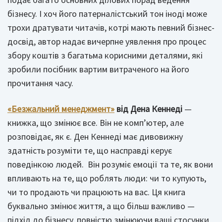
бізнесу. І хоч його патерналістський тон іноді може
трохи дратувати читачів, котрі мають певний бізнес-
досвід, автор надає вичерпне уявлення про процес
збору коштів з багатьма корисними деталями, які
зробили посібник вартим витраченого на його
прочитання часу.
«Безжальний менеджмент»
від Дена Кеннеді
—
книжка, що змінює все. Він не комп’ютер, але
розповідає, як є. Ден Кеннеді має дивовижну
здатність розуміти те, що насправді керує
поведінкою людей. Він розуміє емоції та те, як вони
впливають на те, що роблять люди: чи то купують,
чи то продають чи працюють на вас. Ця книга
буквально змінює життя, а що більш важливо —
підхід до бізнесу, повністю змінюючи ваші стосунки