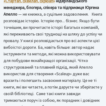
«Стартап, скейлап, скрюап»
нідерландського
менеджера, блогера, спікера та підприємця Юргена
Апелло
— не книжка, а суцільне задоволення. Книга
розповідає історію. Історію про... бізнес. Якщо бути
точнішим, ви прочитаєте історії багатьох компаній,
які переживають свої труднощі на шляху до успіху чи
провалу. У книзі розповідається про всі аспекти цієї
вибоїстої дороги. Ба, навіть більше: автор надає
інструменти та методи, які можна використовувати
для побудови якнайкращої організації. Чітко
структурований та плавний підхід, який Апелло
використав для створення «Scaleup» дуже вас
вразить і полегшить засвоєння матеріалу. Це не ті
книги, які ви читаєте, а потім даруєте чи зберігаєте у
своїй бібліотеці. Саме такі книги завжди
тримаються поруч із собою, як порадник і довідник