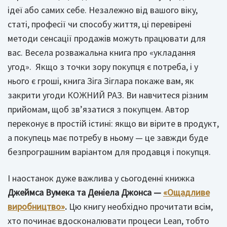
ідеї або самих себе. Незалежно від вашого віку,
статі, професії чи способу життя, ці перевірені
методи сенсації продажів можуть працювати для
вас. Весела розважальна книга про «укладання
угод». Якщо з точки зору покупця є потреба, і у
нього є гроші, книга Зіга Зіглара покаже вам, як
закрити угоди КОЖНИЙ РАЗ. Ви навчитеся різним
прийомам, щоб зв’язатися з покупцем. Автор
переконує в простій істині: якщо ви вірите в продукт,
а покупець має потребу в ньому — це завжди буде
безпрограшним варіантом для продавця і покупця.
І наостанок дуже важлива у сьогоденні книжка
Джеймса Вумека та Деніела Джонса —
«Ощадливе
виробництво»
.
Цю книгу необхідно прочитати всім,
хто починає вдосконалювати процеси Lean, тобто