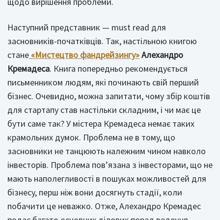
щодо вирішення проблеми.
Наступний представник — must read для
засновників-початківців. Так, настільною книгою
стане
«Мистецтво фандрейзингу»
Алехандро
Кремадеса
. Книга попередньо рекомендується
письменником людям, які починають свій перший
бізнес. Очевидно, можна запитати, чому збір коштів
для стартапу став настільки складним, і чи має це
бути саме так? У містера Кремадеса немає таких
крамольних думок. Проблема не в тому, що
засновники не танцюють належним чином навколо
інвесторів. Проблема пов’язана з інвесторами, що не
мають наполегливості в пошуках можливостей для
бізнесу, перш ніж вони досягнуть стадії, коли
побачити це неважко. Отже, Алехандро Кремадес
подає багато основних ділових порад ведення