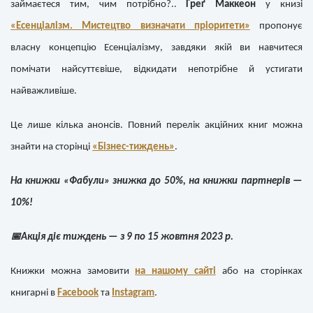
займаєтеся тим, чим потрібно?..
Ґреґ Маккеон
у книзі
«Есенціалізм. Мистецтво визначати пріоритети»
пропонує
власну концепцію Есенціалізму, завдяки якій ви навчитеся
помічати найсуттєвіше, відкидати непотрібне й устигати
найважливіше.
Це лише кілька анонсів. Повний перелік акційних книг можна
знайти на сторінці
«Бізнес-тиждень»
.
На книжки «Фабули» знижка до 50%, на книжки партнерів —
10%!
📅
Акція діє тиждень — з 9 по 15 жовтня 2023 р.
Книжки можна замовити
на нашому сайті
або на сторінках
книгарні в
Facebook
та
Instagram
.