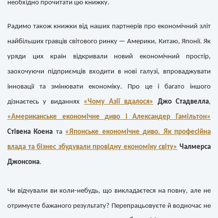
необхідно прочитати цю книжку.
Радимо також книжки від наших партнерів про економічний зліт
найбільших гравців світового ринку — Америки, Китаю, Японії. Як
уряди цих країн відкривали новий економічний простір,
заохочуючи підприємців входити в нові галузі, впроваджувати
інновації та змінювати економіку. Про це і багато іншого
дізнаєтесь у виданнях
«Чому Азії вдалося»
Джо Стадвелла
,
«Американське економічне диво і Александер Гамільтон»
Стівена Коена
та
«Японське економічне диво. Як професійна
влада та бізнес збудували провідну економіку світу»
Чалмерса
Джонсона
.
Чи відчували ви коли-небудь, що викладаєтеся на повну, але не
отримуєте бажаного результату? Перепрацьовуєте й водночас не