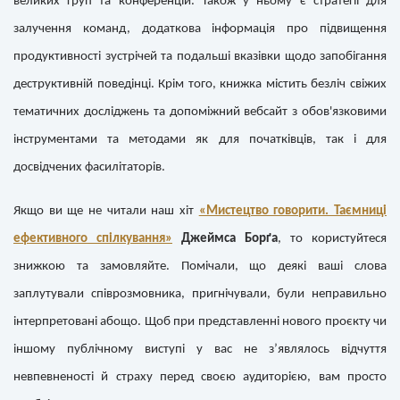
великих груп та конференцій. Також у ньому є стратегії для
залучення команд, додаткова інформація про підвищення
продуктивності зустрічей та подальші вказівки щодо запобігання
деструктивній поведінці. Крім того, книжка містить безліч свіжих
тематичних досліджень та допоміжний вебсайт з обов'язковими
інструментами та методами як для початківців, так і для
досвідчених фасилітаторів.
Якщо ви ще не читали наш хіт
«Мистецтво говорити. Таємниці
ефективного спілкування»
Джеймса Борґа
, то користуйтеся
знижкою та замовляйте. Помічали, що деякі ваші слова
заплутували співрозмовника, пригнічували, були неправильно
інтерпретовані абощо. Щоб при представленні нового проєкту чи
іншому публічному виступі у вас не з’являлось відчуття
невпевненості й страху перед своєю аудиторією, вам просто