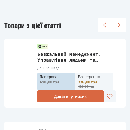
Товари з цієї статті
Безжальний менеджмент.
Управління людьми та
прибутком. Друге видання
Ден Кеннеді
Паперова
Електронна
690,00 грн
336,00 грн
420,00 грн
Додати у кошик