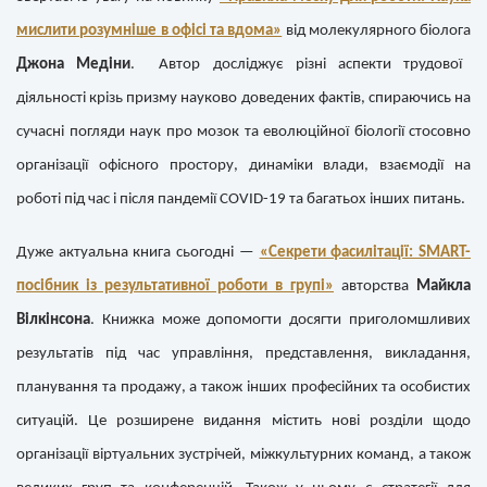
мислити розумніше в офісі та вдома»
від молекулярного біолога
Джона Медіни
. Автор досліджує різні аспекти трудової
діяльності крізь призму науково доведених фактів, спираючись на
сучасні погляди наук про мозок та еволюційної біології стосовно
організації офісного простору, динаміки влади, взаємодії на
роботі під час і після пандемії COVID-19 та багатьох інших питань.
Дуже актуальна книга сьогодні —
«Секрети фасилітації: SMART-
посібник із результативної роботи в групі»
авторства
Майкла
Вілкінсона
. Книжка може допомогти досягти приголомшливих
результатів під час управління, представлення, викладання,
планування та продажу, а також інших професійних та особистих
ситуацій. Це розширене видання містить нові розділи щодо
організації віртуальних зустрічей, міжкультурних команд, а також