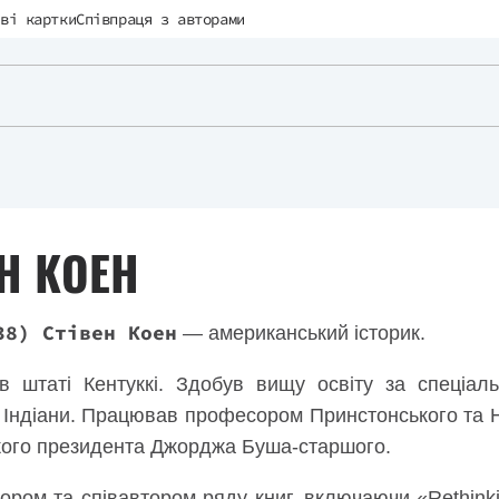
ві картки
Співпраця з авторами
Н КОЕН
38) Стівен Коен
— американський історик.
 штаті Кентуккі. Здобув вищу освіту за спеціаль
і Індіани. Працював професором Принстонського та 
ого президента Джорджа Буша-старшого.
ором та співавтором ряду книг, включаючи «Rethinking