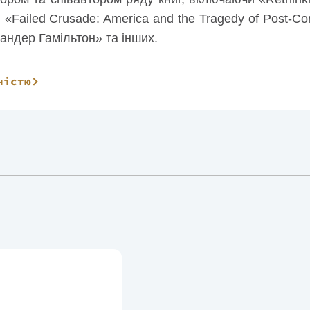
, «Failed Crusade: America and the Tragedy of Post-
сандер Гамільтон» та інших.
сор у 2020 році.
ністю