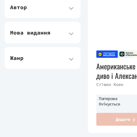
Автор
Мова видання
Жанр
Американське 
диво і Алекса
Стівен Коен
Паперова
Очікується
Додати у