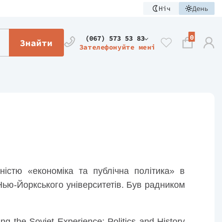
Ніч
День
0
(067) 573 53 83
Знайти
Зателефонуйте мені
ністю «економіка та публічна політика» в
Нью-Йоркського університетів. Був радником
 the Soviet Experience: Politics and History