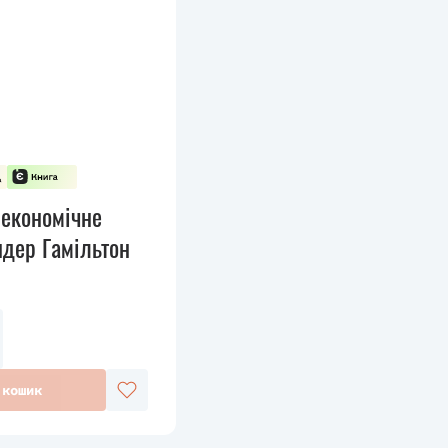
економічне
ндер Гамільтон
 кошик