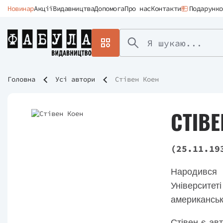
Новинар
Акції
Видавництва
Допомога
Про нас
Контакти
Подарунко
Головна
Усі автори
Стівен Коен
СТІВЕ
(25.11.19
Народився в
Університет
американськ
Стівен є авт