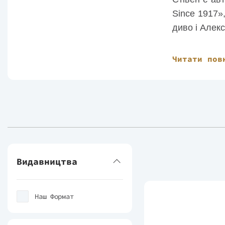
Since 1917»
диво і Алек
Помер профе
Читати пов
Видавництва
Наш Формат