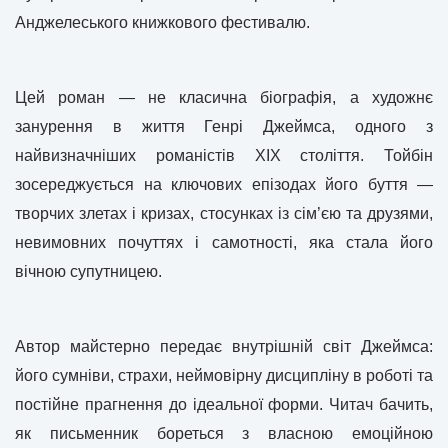
Анджелеського книжкового фестивалю.
Цей роман — не класична біографія, а художнє
занурення в життя Генрі Джеймса, одного з
найвизначніших романістів XIX століття. Тойбін
зосереджується на ключових епізодах його буття —
творчих злетах і кризах, стосунках із сім’єю та друзями,
невимовних почуттях і самотності, яка стала його
вічною супутницею.
Автор майстерно передає внутрішній світ Джеймса:
його сумніви, страхи, неймовірну дисципліну в роботі та
постійне прагнення до ідеальної форми. Читач бачить,
як письменник бореться з власною емоційною