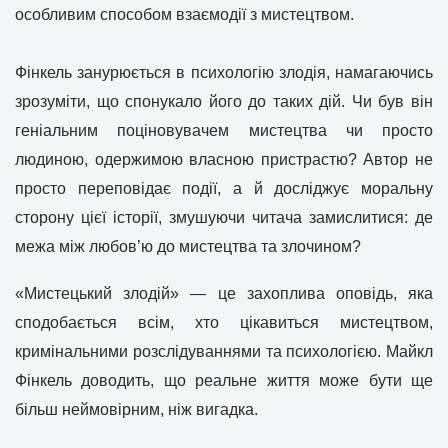
особливим способом взаємодії з мистецтвом.
Фінкель занурюється в психологію злодія, намагаючись
зрозуміти, що спонукало його до таких дій. Чи був він
геніальним поціновувачем мистецтва чи просто
людиною, одержимою власною пристрастю? Автор не
просто переповідає події, а й досліджує моральну
сторону цієї історії, змушуючи читача замислитися: де
межа між любов’ю до мистецтва та злочином?
«Мистецький злодій» — це захоплива оповідь, яка
сподобається всім, хто цікавиться мистецтвом,
кримінальними розслідуваннями та психологією. Майкл
Фінкель доводить, що реальне життя може бути ще
більш неймовірним, ніж вигадка.