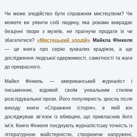
Чи може злодійство бути справжнім мистецтвом? Чи
можете ви уявити собі людину, яка роками викрадає
безцінні твори з музеїв, не прагнучи продати їх чи
збагатитися?
«Мистецький злодій»
Майкла Фінкеля
— це книга про серію зухвалих крадіжок, а ще
дослідження людської одержимості, самотності та жаги
до прекрасного.
Майкл Фінкель — американський журналіст і
письменник, відомий своїм унікальним стилем
розслідувальної прози. Його популярність зросла після
виходу книги «Справжня історія», в якій він
досліджував зв’язок із вбивцею, що привласнив його
ім’я. Книги Фінкеля поєднують журналістську точність із
літературною майстерністю, створюючи напружені,