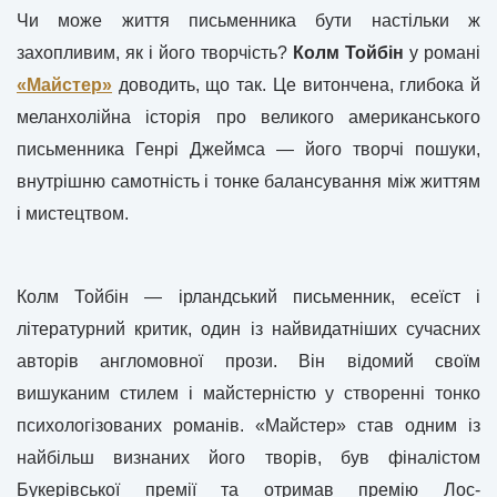
Чи може життя письменника бути настільки ж
захопливим, як і його творчість?
Колм Тойбін
у романі
«Майстер»
доводить, що так. Це витончена, глибока й
меланхолійна історія про великого американського
письменника Генрі Джеймса — його творчі пошуки,
внутрішню самотність і тонке балансування між життям
і мистецтвом.
Колм Тойбін — ірландський письменник, есеїст і
літературний критик, один із найвидатніших сучасних
авторів англомовної прози. Він відомий своїм
вишуканим стилем і майстерністю у створенні тонко
психологізованих романів. «Майстер» став одним із
найбільш визнаних його творів, був фіналістом
Букерівської премії та отримав премію Лос-