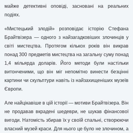
майже детективні оповіді, засновані на реальних
подіях.
«Мистецький злодій» розповідає історію Стефана
Брайтвізера — одного з найзагадковіших злочинців у
світі мистецтва. Протягом кількох років він викрав
понад 300 предметів мистецтва на загальну суму понад
1,4 мільярда доларів. Його методи були настільки
витонченими, що він міг непомітно винести безцінні
картини чи скульптури навіть із найзахищеніших музеїв
Європи.
Але найцікавіше в цій історії — мотиви Брайтвізера. Він
не продавав вкрадені шедеври, не шукав фінансової
вигоди. Натомість збирав їх у своїй спальні, створюючи
власний музей краси. Для нього це було не злочином, а