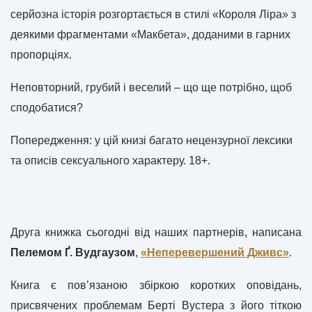
серйозна історія розгортається в стилі «Короля Ліра» з
деякими фрагментами «Макбета», доданими в гарних
пропорціях.
Неповторний, грубий і веселий – що ще потрібно, щоб
сподобатися?
Попередження: у цій книзі багато нецензурної лексики
та описів сексуального характеру. 18+.
Друга книжка сьогодні від наших партнерів, написана
Пелемом Ґ. Вудгаузом
,
«Неперевершений Дживс»
.
Книга є пов’язаною збіркою коротких оповідань,
присвячених проблемам Берті Вустера з його тіткою