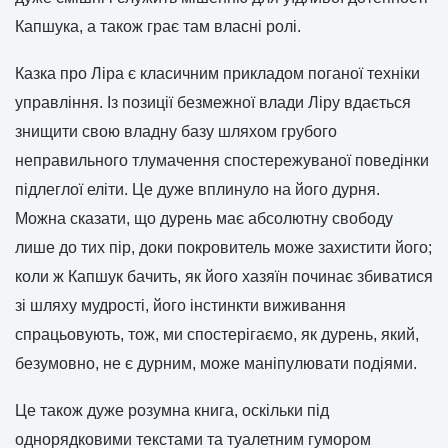
Капшука, а також грає там власні ролі.
Казка про Ліра є класичним прикладом поганої техніки
управління. Із позиції безмежної влади Ліру вдається
знищити свою владну базу шляхом грубого
неправильного тлумачення спостережуваної поведінки
підлеглої еліти. Це дуже вплинуло на його дурня.
Можна сказати, що дурень має абсолютну свободу
лише до тих пір, доки покровитель може захистити його;
коли ж Капшук бачить, як його хазяїн починає збиватися
зі шляху мудрості, його інстинкти виживання
спрацьовують, тож, ми спостерігаємо, як дурень, який,
безумовно, не є дурним, може маніпулювати подіями.
Це також дуже розумна книга, оскільки під
однорядковими текстами та туалетним гумором