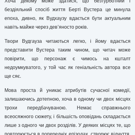
Хоча декому може здатися, що безтурботний і
бездіяльний спосіб життя Берті Вустера це минула
епоха, дивно, як Вудхаузу вдається бути актуальним
навіть майже через дев’яносто років.
Твори Вудгауза читаються легко, і йому вдається
представити Вустера таким чином, що читач може
повірити, що персонаж є чимось на кшталт
недоумкуватого, у той час як геніальність автора все
ще сяє.
Мова проста й уникає атрибутів сучасної комедії,
залишаючись дотепною, хоча в одному чи двох місцях
трохи передбачуваною. Немає справжнього
всеосяжного сюжету, і більшість оповідань складається
лише з одного чи двох розділів. У деяких місцях те, що
повторюється в попередніх епізодах, створює відчуття,