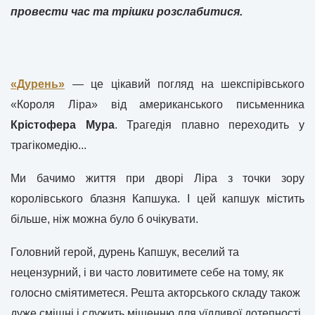
провести час та трішки розслабитися.
«Дурень»
— це цікавий погляд на шекспірівського
«Короля Ліра» від американського письменника
Крістофера Мура
. Трагедія плавно переходить у
трагікомедію...
Ми бачимо життя при дворі Ліра з точки зору
королівського блазня Капшука. І цей капшук містить
більше, ніж можна було б очікувати.
Головний герой, дурень Капшук, веселий та
нецензурний, і ви часто ловитимете себе на тому, як
голосно сміятиметеся. Решта акторського складу також
дуже смішні і служить мішенню для уїдливої ​​дотепності