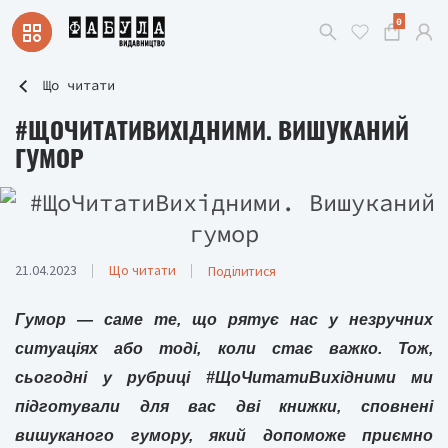
0
Що читати
#ЩОЧИТАТИВИХІДНИМИ. ВИШУКАНИЙ
ГУМОР
21.04.2023
Що читати
Поділитися
Гумор — саме те, що рятує нас у незручних
ситуаціях або тоді, коли стає важко. Тож,
сьогодні у рубриці #ЩоЧитатиВихідними ми
підготували для вас дві книжки, сповнені
вишуканого гумору, який допоможе приємно