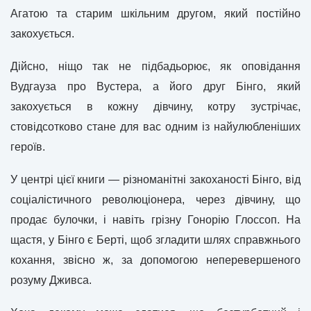
Агатою та старим шкільним другом, який постійно
закохується.
Дійсно, ніщо так не підбадьорює, як оповідання
Вудгауза про Вустера, а його друг Бінго, який
закохується в кожну дівчину, котру зустрічає,
стовідсотково стане для вас одним із найулюбленіших
героїв.
У центрі цієї книги — різноманітні закоханості Бінго, від
соціалістичного революціонера, через дівчину, що
продає булочки, і навіть грізну Гонорію Глоссоп. На
щастя, у Бінго є Берті, щоб згладити шлях справжнього
кохання, звісно ж, за допомогою неперевершеного
розуму Дживса.