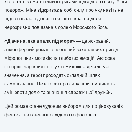
хто стоїть за магічними інтригами підводного світу. У цій
подорожі Міна відкриває в собі силу, про яку навіть не
підозрювала, і дізнається, що її власна доля
нерозривно пов’язана з долею Морського бога.
«Дівчина, яка впала під море»
— це яскравий,
атмосферний роман, сповнений захопливих пригод,
міфологічних мотивів та глибоких емоцій. Авторка
створює чарівний світ, у якому кожна деталь має
значення, а герої проходять складний шлях
самопізнання. Це історія про силу віри, сміливість
змінювати долю та значення справжньої дружби.
Цей роман стане чудовим вибором для поціновувачів
фентезі, натхненного східною міфологією.