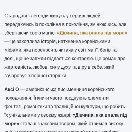
Стародавні легенди живуть у серцях людей,
передаючись із покоління в покоління, змінюючись, але
зберігаючи свою магію.
«Дівчина, яка впала під море»
— це захоплива історія, натхненна корейськими
міфами, яка переносить читача у світ магії, богів та
долі, що не завжди піддається контролю. Це роман про
жертовність, любов, силу духу та віру в себе, який
зачаровує з першої сторінки.
Аксі О
— американська письменниця корейського
походження. Її книги часто поєднують елементи
фентезі, романтики та традиційної культури, що робить
їх унікальними у своєму жанрі.
«Дівчина, яка впала під
море»
стала її знаковим твором, який отримав високу