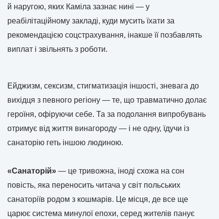
й наругою, яких Каміла зазнає нині — у
реабілітаційному закладі, куди мусить їхати за
рекомендацією соцстрахування, інакше її позбавлять
виплат і звільнять з роботи.
Ейджизм, сексизм, стигматизація іншості, зневага до
вихідця з певного регіону — те, що травматично долає
героїня, офіруючи себе. Та за подолання випробувань
отримує від життя винагороду — і не одну, їдучи із
санаторію геть іншою людиною.
«Санаторій»
— це тривожна, іноді схожа на сон
повість, яка переносить читача у світ польських
санаторіїв родом з кошмарів. Це місця, де все ще
царює система минулої епохи, серед жителів панує