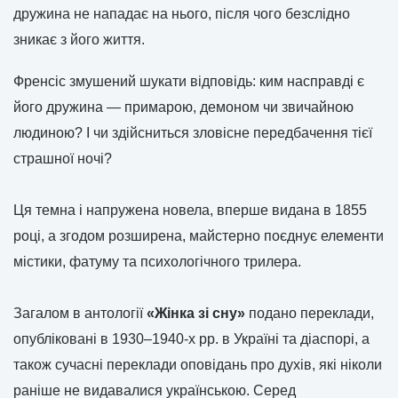
дружина не нападає на нього, після чого безслідно
зникає з його життя.
Френсіс змушений шукати відповідь: ким насправді є
його дружина — примарою, демоном чи звичайною
людиною? І чи здійсниться зловісне передбачення тієї
страшної ночі?
Ця темна і напружена новела, вперше видана в 1855
році, а згодом розширена, майстерно поєднує елементи
містики, фатуму та психологічного трилера.
Загалом в антології
«Жінка зі сну»
подано переклади,
опубліковані в 1930–1940-х рр. в Україні та діаспорі, а
також сучасні переклади оповідань про духів, які ніколи
раніше не видавалися українською. Серед