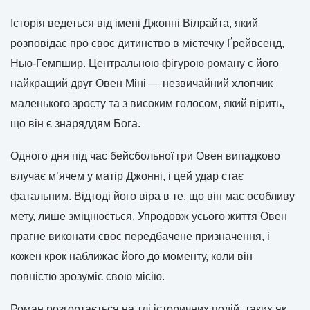
Історія ведеться від імені Джонні Вілрайта, який
розповідає про своє дитинство в містечку Ґрейвсенд,
Нью-Гемпшир. Центральною фігурою роману є його
найкращий друг Овен Міні — незвичайний хлопчик
маленького зросту та з високим голосом, який вірить,
що він є знаряддям Бога.
Одного дня під час бейсбольної гри Овен випадково
влучає м’ячем у матір Джонні, і цей удар стає
фатальним. Відтоді його віра в те, що він має особливу
мету, лише зміцнюється. Упродовж усього життя Овен
прагне виконати своє передбачене призначення, і
кожен крок наближає його до моменту, коли він
повністю зрозуміє свою місію.
Роман розгортається на тлі історичних подій, таких як