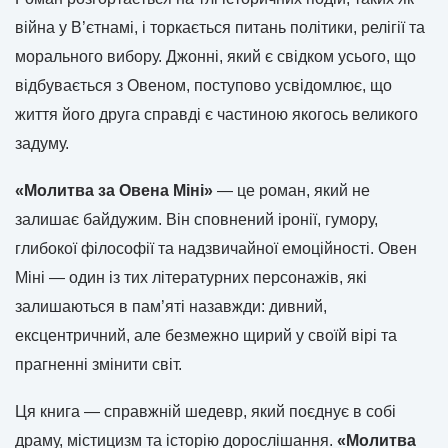
війна у В’єтнамі, і торкається питань політики, релігії та
морального вибору. Джонні, який є свідком усього, що
відбувається з Овеном, поступово усвідомлює, що
життя його друга справді є частиною якогось великого
задуму.
«Молитва за Овена Міні»
— це роман, який не
залишає байдужим. Він сповнений іронії, гумору,
глибокої філософії та надзвичайної емоційності. Овен
Міні — один із тих літературних персонажів, які
залишаються в пам’яті назавжди: дивний,
ексцентричний, але безмежно щирий у своїй вірі та
прагненні змінити світ.
Ця книга — справжній шедевр, який поєднує в собі
драму, містицизм та історію дорослішання.
«Молитва