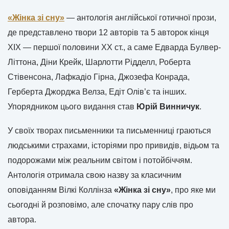
«Жінка зі сну»
— антологія англійської готичної прози,
де представлено твори 12 авторів та 5 авторок кінця
ХІХ — першої половини ХХ ст., а саме Едварда Булвер-
Літтона, Діни Крейк, Шарлотти Рідделл, Роберта
Стівенсона, Лафкадіо Гірна, Джозефа Конрада,
Герберта Джорджа Велза, Едіт Олів’є та інших.
Упорядником цього видання став
Юрій Винничук
.
У своїх творах письменники та письменниці граються
людськими страхами, історіями про привидів, відьом та
подорожами між реальним світом і потойбіччям.
Антологія отримала свою назву за класичним
оповіданням Вілкі Коллінза
«Жінка зі сну»
, про яке ми
сьогодні й розповімо, але спочатку пару слів про
автора.