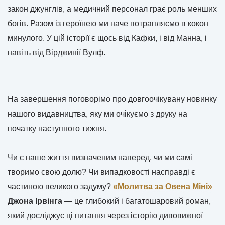
закон джунглів, а медичний персонал грає роль менших
богів. Разом із героїнею ми наче потрапляємо в кокон
минулого. У цій історії є щось від Кафки, і від Манна, і
навіть від Вірджинії Вулф.
На завершення поговорімо про довгоочікувану новинку
нашого видавництва, яку ми очікуємо з друку на
початку наступного тижня.
Чи є наше життя визначеним наперед, чи ми самі
творимо свою долю? Чи випадковості насправді є
частиною великого задуму?
«Молитва за Овена Міні»
Джона Ірвінга
— це глибокий і багатошаровий роман,
який досліджує ці питання через історію дивовижної