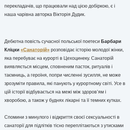
перекладачів, що працювали над цією добіркою, є і
наша чарівна авторка Вікторія Дудик.
Дебютна повість сучасної польської поетеси
Барбари
Кліцки
«Санаторій»
розповідає історію молодої жінки,
яка перебуває на курорті в Цехоцинеку. Санаторій
виявляється місцем, сповненим пасток, ритуалів і
таємниць, а героїня, попри численні зусилля, не може
зрозуміти правила, які панують у курортному світі. Усе в
цій історії відбувається на межі між здоров’ям і
хворобою, а також у буднях лікарні та її темних кутках.
Спомини з минулого і відкриття своєї сексуальності в
санаторії для підлітків тісно переплітаються з утисками