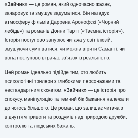
«Зайчик»
— це роман, який одночасно жахає,
зачаровує та змушує задуматися. Він нагадує
атмосферу фільмів Даррена Аронофскі («Чорний
лебідь») та романів Донни Тартт («Таємна історія»).
Історія поступово занурює читача у світ ілюзій,
змушуючи сумніватися, чи можна вірити Саманті, чи
вона поступово втрачає зв’язок із реальністю.
Цей роман ідеально підійде тим, хто любить
психологічні трилери з глибокими персонажами та
нестандартним сюжетом.
«Зайчик»
— це історія про
спокусу, маніпуляцію та темний бік бажання належати
до чогось більшого. Це роман, що залишає читача з
відчуттям тривоги та роздумів над природою дружби,
контролю та людських бажань.