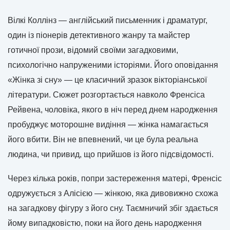
Вілкі Коллінз — англійський письменник і драматург,
один із піонерів детективного жанру та майстер
готичної прози, відомий своїми загадковими,
психологічно напруженими історіями. Його оповідання
«Жінка зі сну» — це класичний зразок вікторіанської
літератури. Сюжет розгортається навколо Френсіса
Рейвена, чоловіка, якого в ніч перед днем народження
пробуджує моторошне видіння — жінка намагається
його вбити. Він не впевнений, чи це була реальна
людина, чи привид, що прийшов із його підсвідомості.
Через кілька років, попри застереження матері, Френсіс
одружується з Алісією — жінкою, яка дивовижно схожа
на загадкову фігуру з його сну. Таємничий збіг здається
йому випадковістю, поки на його день народження