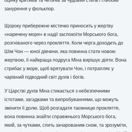
оцінку критиків та читачів за чудовий стиль і глибоке
занурення у фольклор.
Щороку прибережне містечко приносить у жертву
«наречену моря» в надії заспокоїти Морського бога,
розгніваного через прокляття. Коли черга доходить до
Шім Чон — юної дівчини, яка повинна стати новою
жертвою, її найкраща подруга Міна вирішує діяти. Вона
стрибає у море, щоб врятувати Чон, і потрапляє у
чарівний підводний світ духів і богів.
У Царстві духів Міна стикається з небезпечними
істотами, загадками та випробуваннями, що можуть
змінити її долю. Щоб розгадати таємницю прокляття,
вона повинна знайти справжнього Морського бога,
який, за чутками, спить зачарованим сном, та зрозуміти,