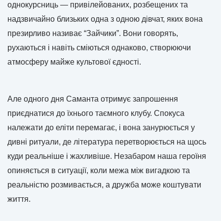
однокурсниць — привілейованих, розбещених та
надзвичайно близьких одна з одною дівчат, яких вона
презирливо називає “Зайчики”. Вони говорять,
рухаються і навіть сміються однаково, створюючи
атмосферу майже культової єдності.
Але одного дня Саманта отримує запрошення
приєднатися до їхнього таємного клубу. Спокуса
належати до еліти перемагає, і вона занурюється у
дивні ритуали, де література перетворюється на щось
куди реальніше і жахливіше. Незабаром наша героїня
опиняється в ситуації, коли межа між вигадкою та
реальністю розмивається, а дружба може коштувати
життя.