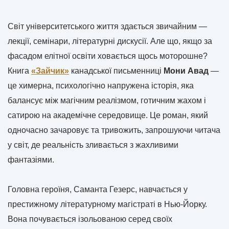
Світ університетського життя здається звичайним —
лекції, семінари, літературні дискусії. Але що, якщо за
фасадом елітної освіти ховається щось моторошне?
Книга
«Зайчик»
канадської письменниці
Мони Авад
—
це химерна, психологічно напружена історія, яка
балансує між магічним реалізмом, готичним жахом і
сатирою на академічне середовище. Це роман, який
одночасно зачаровує та тривожить, запрошуючи читача
у світ, де реальність зливається з жахливими
фантазіями.
Головна героїня, Саманта Гезерс, навчається у
престижному літературному магістраті в Нью-Йорку.
Вона почувається ізольованою серед своїх