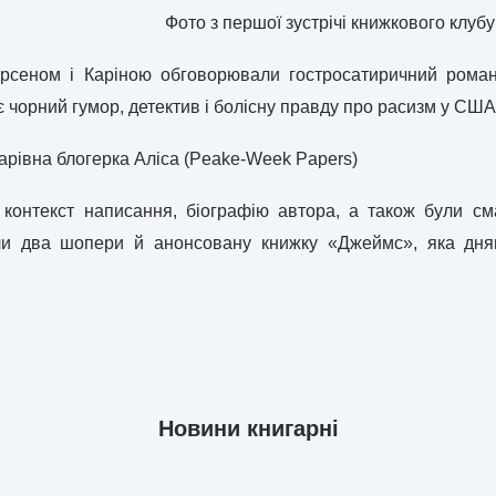
Фото з першої зустрічі книжкового клуб
Арсеном і Каріною обговорювали гостросатиричний рома
є чорний гумор, детектив і болісну правду про расизм у США
чарівна блогерка Аліса (Peake-Week Papers)
контекст написання, біографію автора, а також були см
али два шопери й анонсовану книжку «Джеймс», яка д
Новини книгарні