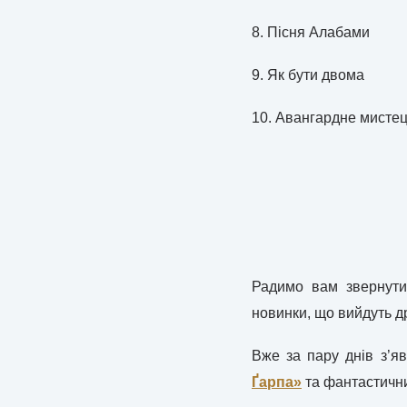
8. Пісня Алабами
9. Як бути двома
10. Авангардне мистецт
Радимо вам звернути
новинки, що вийдуть 
Вже за пару днів з’я
Ґарпа»
та фантастични