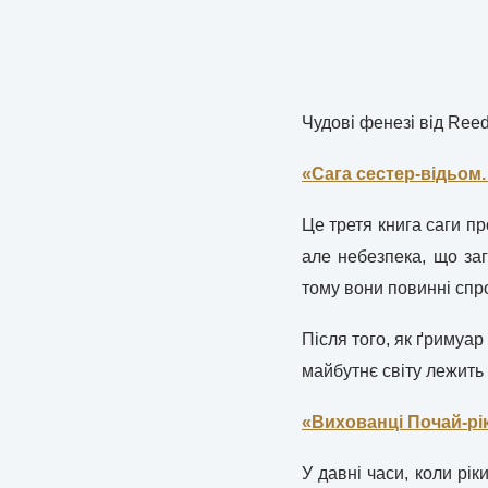
Чудові фенезі від Reed
«Сага сестер-відьом.
Це третя книга саги пр
але небезпека, що за
тому вони повинні спр
Після того, як ґримуар
майбутнє світу лежить
«Вихованці Почай-рі
У давні часи, коли рік