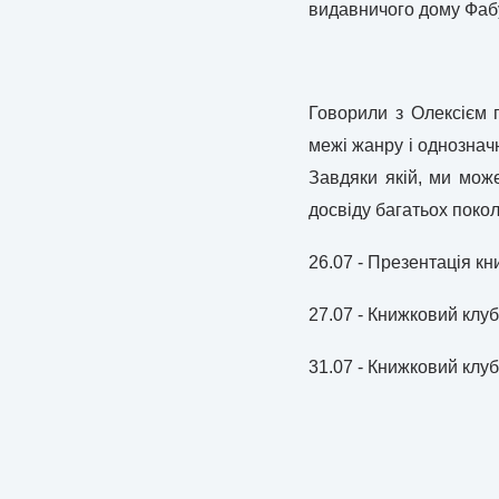
видавничого дому Фаб
Говорили з Олексієм п
межі жанру і однознач
Завдяки якій, ми може
досвіду багатьох покол
26.07 - Презентація к
27.07 - Книжковий клуб
31.07 - Книжковий клуб