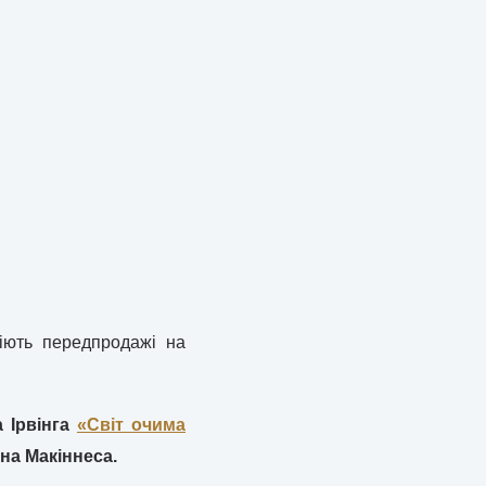
діють передпродажі на
 Ірвінга
«Світ очима
на Макіннеса.