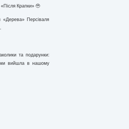
у «Після Крапки» 🥹
н «Дерева» Персіваля
.
аколики та подарунки:
нями вийшла в нашому