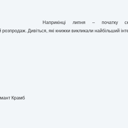
Наприкінці липня – початку 
розпродаж. Дивіться, які книжки викликали найбільший інте
о
Анімант Крамб
их