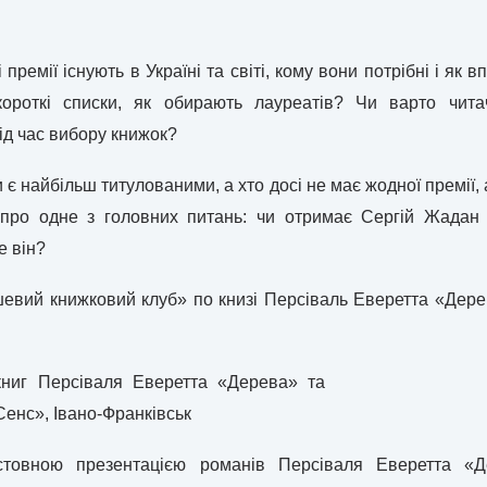
 премії існують в Україні та світі, кому вони потрібні і як
ороткі списки, як обирають лауреатів? Чи варто чита
ід час вибору книжок?
 є найбільш титулованими, а хто досі не має жодної премії, а
и про одне з головних питань: чи отримає Сергій Жадан
е він?
шевий книжковий клуб» по книзі Персіваль Еверетта «Дере
книг Персіваля Еверетта «Дерева» та
енс», Івано-Франківськ
стовною презентацією романів Персіваля Еверетта «