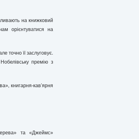
 впливають на книжковий
чам орієнтуватися на
ле точно її заслуговує.
 Нобелівську премію з
ва», книгарня-кав'ярня
Дерева» та «Джеймс»