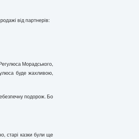
родажі від партнерів:
у Регулюса Морадського,
гулюса буде жахливою,
 небезпечну подорож. Бо
но, старі казки були ще