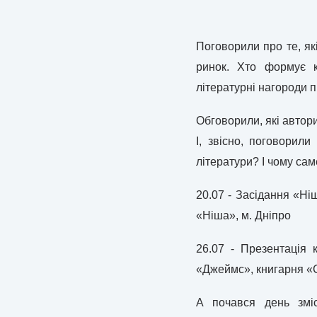
Поговорили про те, які
ринок. Хто формує к
літературні нагороди п
Обговорили, які автори
І, звісно, поговорил
літератури? І чому сам
20.07 - Засідання «Ні
«Ніша», м. Дніпро
26.07 - Презентація 
«Джеймс», книгарня «С
А почався день змі