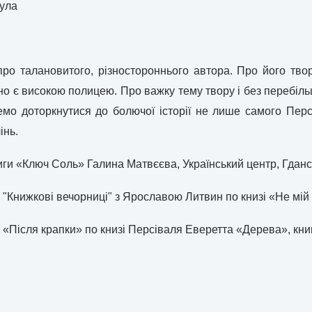
ула
ро талановитого, різностороннього автора. Про його твор
но є високою полицею. Про важку тему твору і без перебільш
мо доторкнутися до болючої історії не лише самого Персі
інь.
ниги «Ключ Соль» Галина Матвєєва, Український центр, Гдан
 "Книжкові вечорниці" з Ярославою Литвин по книзі «Не мій д
 «Після крапки» по книзі Персіваля Еверетта «Дерева», кни