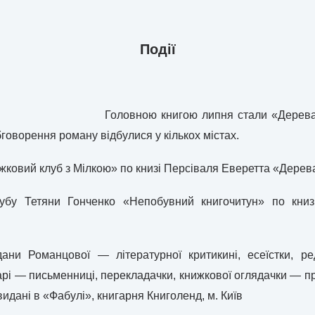
Події
Головною книгою липня стали «Дерев
говорення роману відбулися у кількох містах.
ижковий клуб з Мілкою» по книзі Персіваля Еверетта «Дерева
лубу Тетяни Гонченко «Непобувний книгочитун» по книз
ани Романцової — літературної критикині, есеїстки, р
рі — письменниці, перекладачки, книжкової оглядачки — про
 видані в «Фабулі», книгарня Книголенд, м. Київ