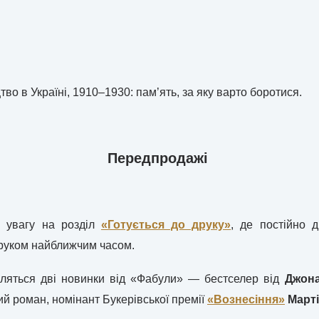
во в Україні, 1910–1930: пам’ять, за яку варто боротися.
Передпродажі
 увагу на розділ
«Готується до друку»
, де постійно 
друком найближчим часом.
вляться дві новинки від «Фабули» — бестселер від
Джона
й роман, номінант Букерівської премії
«Вознесіння»
Марті