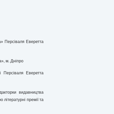
а» Персіваля Еверетта
», м. Дніпро
і Персіваля Еверетта
едакторки видавництва
 літературні премії та