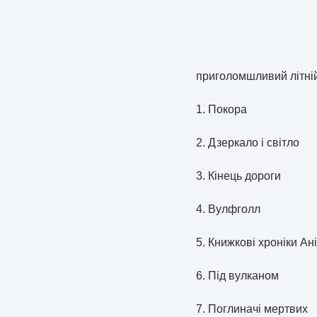
приголомшливий літній 
1. Покора
2. Дзеркало і світл
3. Кінець дороги
4. Вулфголл
5. Книжкові хроніки 
6. Під вулканом
7. Поглиначі мертв