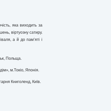
чість, яка виходить за
ень, віртуозну сатиру.
валя, а й до пам’яті і
ськ, Польща.
ім», м.Токіо, Японія.
гарня Книголенд, Київ.