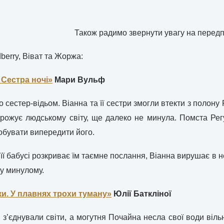
Також радимо звернути увагу на передп
berry, Віват та Жоржа:
 Сестра ночі»
Мари Вульф
о сестер-відьом. Віанна та її сестри змогли втекти з полон
грожує людському світу, ще далеко не минула. Помста Ре
обувати випередити його.
 її бабусі розкриває їм таємне послання, Віанна вирушає в
 у минулому.
ки. У плавнях трохи туману»
Юлії Баткліної
и з’єднували світи, а могутня Почайна несла свої води віль