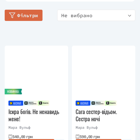
продовжила публікувати нові твори на онлайн-
ресурсах, незмінно збираючи захоплені відгуки
Фільтри
Не вибрано
читачів. Пізніше, 2017 року, на творчість авторки
звернуло увагу велике німецьке видавництво та
книги Мари Вульф почали виходити і у
традиційному паперовому форматі. Через 9 років
її романи вийшли загальним накладом понад 1
млн. екземплярів, її книги перекладені багатьма
мовами світу, а кількість вірних шанувальників
авторки незмінно зростає.
НОВИНКА
Іскра богів. Не ненавидь
Сага сестер-відьом.
мене!
Сестра ночі
Мара Вульф
Мара Вульф
540,00 грн
590,00 грн