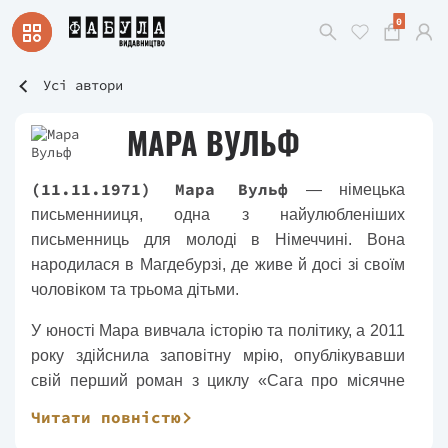
0
Усі автори
МАРА ВУЛЬФ
(11.11.1971) Мара Вульф
— німецька
письменнииця, одна з найулюбленіших
письменниць для молоді в Німеччині. Вона
народилася в Магдебурзі, де живе й досі зі своїм
чоловіком та трьома дітьми.
У юності Мара вивчала історію та політику, а 2011
року здійснила заповітну мрію, опублікувавши
свій перший роман з циклу «Сага про місячне
сяйво» на одній із самвидавських платформ.
Читати повністю
Після вражаючого успіху першої книги, Вульф