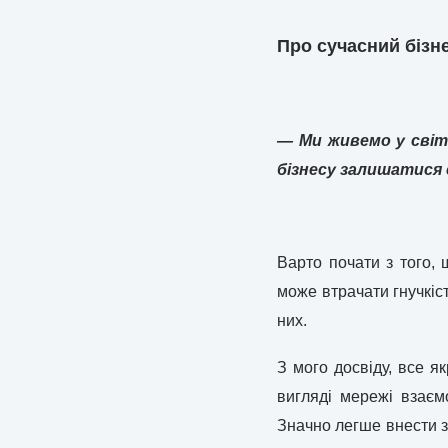
Про сучасний бізне
— Ми живемо у світі
бізнесу залишатися
Варто почати з того, 
може втрачати гнучкіс
них.
З мого досвіду, все я
вигляді мережі взаєм
Значно легше внести зм