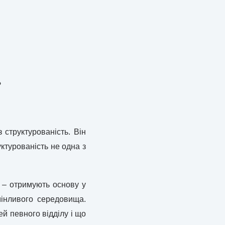
?
 структурованість. Він
ктурованість не одна з
д – отримують основу у
мінливого середовища.
ей певного відділу і що