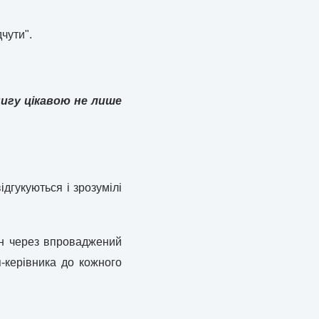
дчути".
игу цікавою не лише
ідгукуються і зрозумілі
ін через впроваджений
п-керівника до кожного