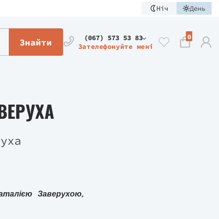
Ніч
День
0
(067) 573 53 83
Знайти
Зателефонуйте мені
АВЕРУХА
аталією Заверухою,