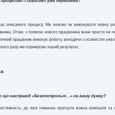
процесом» і «хаосом» уже перейдена?
має описаного процесу. Ми знаємо як виконувати певну роб
івника. Отже, з появою нового працівника вони просто не п
очний працівник виконує роботу, виходячи з особистих уявл
жного разу ми отримуємо інший результат.
си
о що насправді «Безконтрольні…» на вашу думку?
истемність, до якої повинна прагнути кожна компанія та 