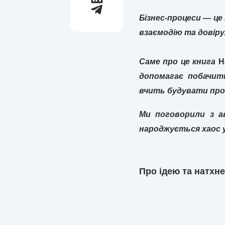
Бізнес-процеси — це
взаємодію та довіру
Саме про це книга
Н
допомагає побачит
вчить будувати про
Ми поговорили з а
народжується хаос у
Про ідею та натхн