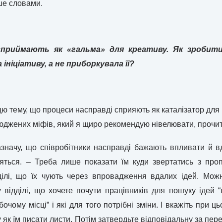
ше словами.
приймають як «гальма» для креативу. Як зробит
ініціативу, а не приборкувала її?
ю тему, що процеси насправді сприяють як каталізатор для 
сюджених міфів, який я щиро рекомендую нівелювати, прочит
азначу, що співробітники насправді бажають впливати й 
яться. – Треба лише показати їм куди звертатись з про
ділі, що їх чують через впровадження вдалих ідей. Мож
у відділі, що хочете почути працівників для пошуку ідей
очому місці” і які для того потрібні зміни. І вкажіть при 
у як їм писати листи. Потім затвердьте відповідальну за пер