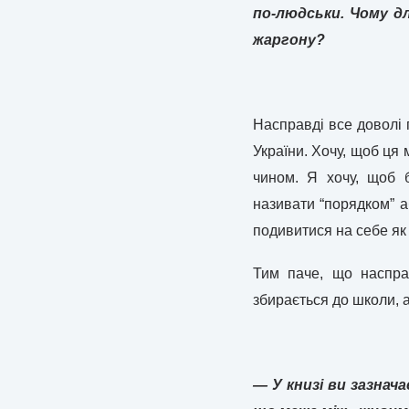
по-людськи. Чому д
жаргону?
Насправді все доволі 
України. Хочу, щоб ця
чином. Я хочу, щоб 
називати “порядком” аб
подивитися на себе як
Тим паче, що насправ
збирається до школи, а
— У книзі ви зазнач