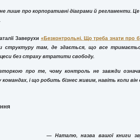
 не лише про корпоративні діаграми й регламенти. Це
.
аталії Заверухи
«Безконтрольні. Що треба знати про б
и структуру там, де здається, що все тримається
цеси без страху втратити свободу.
вторкою про те, чому контроль не завжди означа
 командах, і що робить бізнес живим, навіть коли ві
ення
— Наталю, назва вашої книги з