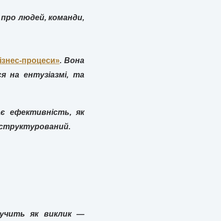
 про людей, команди,
ізнес-процеси»
. Вона
 на ентузіазмі, та
є ефективність, як
н структурований.
вучить як виклик —