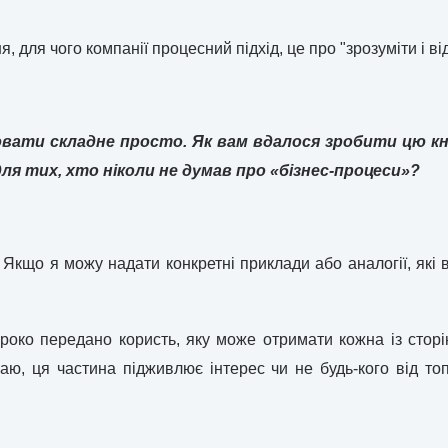
, для чого компанії процесний підхід, це про "зрозуміти і ві
вати складне просто. Як вам вдалося зробити цю кн
для тих, хто ніколи не думав про «бізнес-процеси»?
 Якщо я можу надати конкретні приклади або аналогії, які в
широко передано користь, яку може отримати кожна із стор
аю, ця частина підживлює інтерес чи не будь-кого від то