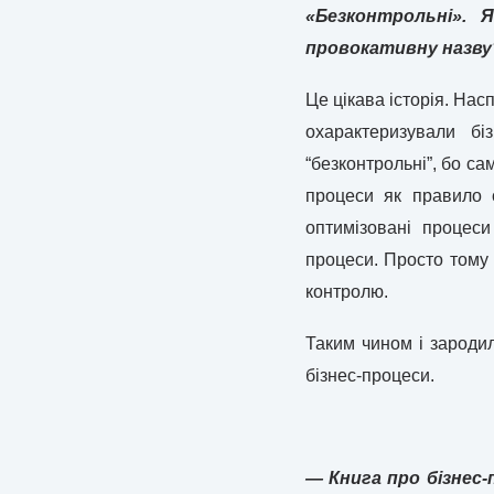
«Безконтрольні». 
провокативну назву
Це цікава історія. Нас
охарактеризували б
“безконтрольні”, бо са
процеси як правило 
оптимізовані процес
процеси. Просто тому
контролю.
Таким чином і зародил
бізнес-процеси.
— Книга про бізнес-