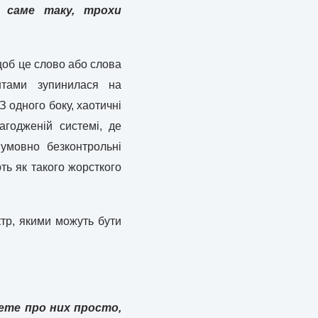
и саме таку, трохи
 щоб це слово або слова
нтами зупинилася на
З одного боку, хаотичні
годженій системі, де
умовно безконтрольні
ь як такого жорсткого
ктр, якими можуть бути
шете про них просто,