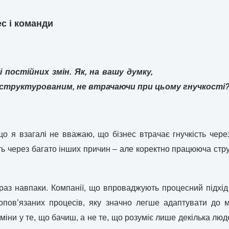
с і команди
 постійних змін. Як, на вашу думку,
 структурованим, не втрачаючи при цьому гнучкості
що я взагалі не вважаю, що бізнес втрачає гнучкість через
ть через багато інших причин – але коректно працююча стру
краз навпаки. Компанії, що впроваджують процесний підхі
опов’язаних процесів, яку значно легше адаптувати до 
іни у те, що бачиш, а не те, що розуміє лише декілька люд