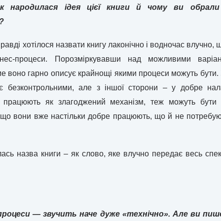
Як народилася ідея цієї книги й чому ви обрал
?
правді хотілося назвати книгу лаконічно і водночас влучно,
ізнес-процеси. Порозміркувавши над можливими варіа
ме воно гарно описує крайнощі якими процеси можуть бути. 
є безконтрольними, але з іншої сторони – у добре нала
и працюють як злагоджений механізм, теж можуть бути 
 що вони вже настільки добре працюють, що й не потребуют
ась назва книги – як слово, яке влучно передає весь спе
процеси — звучить наче дуже «технічно». Але ви пи