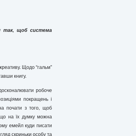
и так, щоб система
креативу. Щодо “гальм”
авши книгу.
вдосконалювати робоче
позиціями покращень і
на почати з того, щоб
 “що на їх думку можна
цьому емейл куди писати
егляд скриньки особу та