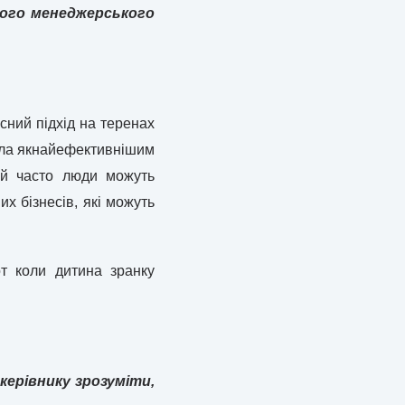
ного менеджерського
сний підхід на теренах
вала якнайефективнішим
ий часто люди можуть
их бізнесів, які можуть
от коли дитина зранку
керівнику зрозуміти,