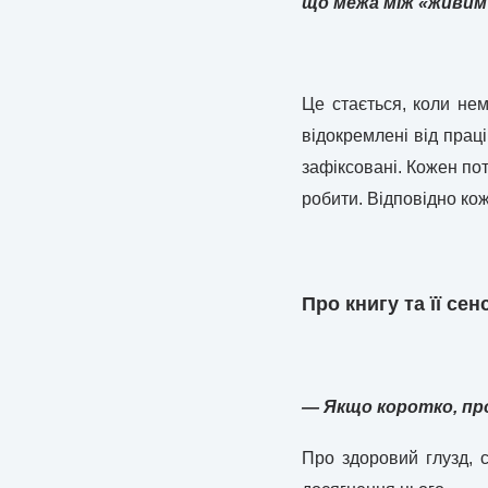
що межа між «живим 
Це стається, коли не
відокремлені від прац
зафіксовані. Кожен пот
робити. Відповідно ко
Про книгу та її сен
— Якщо коротко, пр
Про здоровий глузд, с