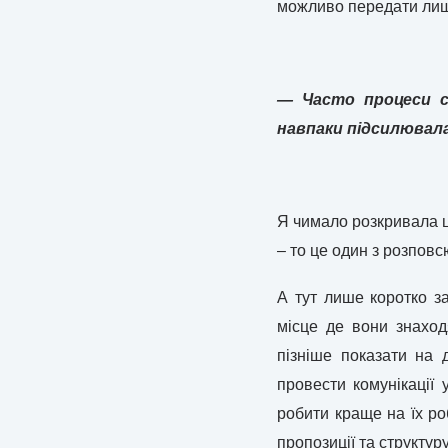
можливо передати ли
— Часто процеси с
навпаки підсилювала 
Я чимало розкривала ц
– то це один з розпов
А тут лише коротко з
місце де вони знаход
пізніше показати на 
провести комунікації 
робити краще на їх роб
пропозиції та структур