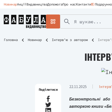
Новинар
Акції
Видавництва
Допомога
Про нас
Контакти
Подарунко
Головна
Новинар
Інтерв'ю з автором
Інтерв’
ІНТЕРВ
22.11.2025
Інтерв
Поділитися
Безконтрольні або
авторкою книги «Без