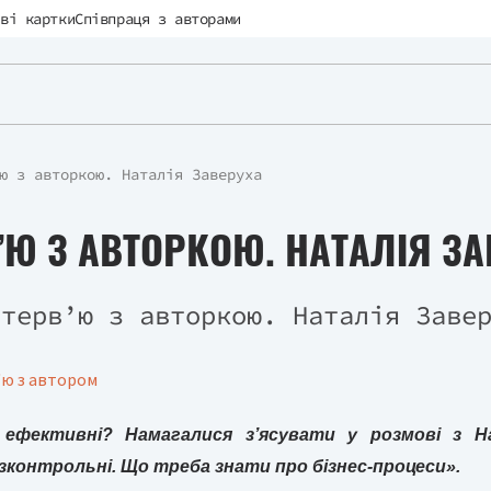
ві картки
Співпраця з авторами
ю з авторкою. Наталія Заверуха
’Ю З АВТОРКОЮ. НАТАЛІЯ З
'ю з автором
 ефективні? Намагалися з’ясувати у розмові з Н
контрольні. Що треба знати про бізнес-процеси».