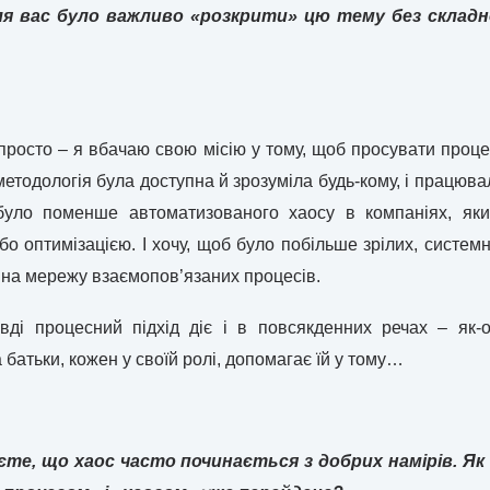
ля вас було важливо «розкрити» цю тему без склад
просто – я вбачаю свою місію у тому, щоб просувати проце
 методологія була доступна й зрозуміла будь-кому, і працю
було поменше автоматизованого хаосу в компаніях, як
о оптимізацією. І хочу, щоб було побільше зрілих, системн
 на мережу взаємопов’язаних процесів.
ді процесний підхід діє і в повсякденних речах – як-
 батьки, кожен у своїй ролі, допомагає їй у тому…
аєте, що хаос часто починається з добрих намірів. Як 