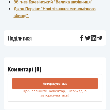
Збіґнєв Бжезінський "Велика шахівниця"
Джон Перкінс "Новi зiзнання економiчного
вбивцi"
Поділитися
Коментарі (
0
)
Авторизуватись
Щоб залишити коментар, необхідно
авторизуватись!