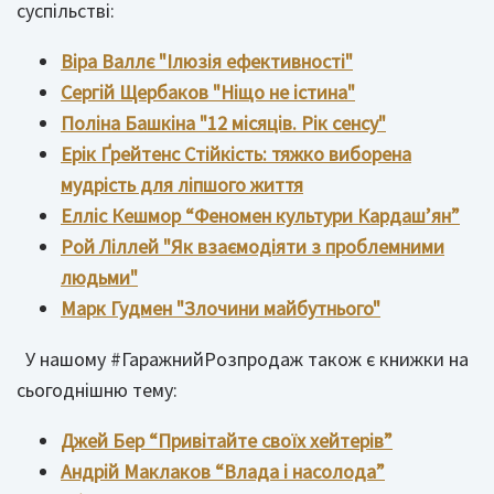
суспільстві:
Віра Валлє "Ілюзія ефективності"
Сергій Щербаков "Ніщо не істина"
Поліна Башкіна "12 місяців. Рік сенсу"
Ерік Ґрейтенс Стійкість: тяжко виборена
мудрість для ліпшого життя
Елліс Кешмор “Феномен культури Кардаш’ян”
Рой Ліллей "Як взаємодіяти з проблемними
людьми"
Марк Гудмен "Злочини майбутнього"
У нашому #ГаражнийРозпродаж також є книжки на
сьогоднішню тему:
Джей Бер “Привітайте своїх хейтерів”
Андрій Маклаков “Влада і насолода”