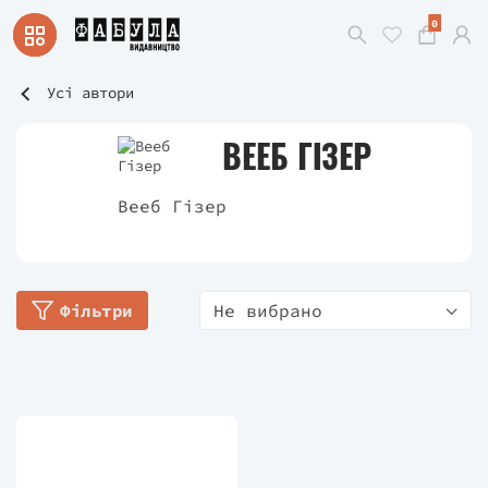
0
Усі автори
ВЕЕБ ГІЗЕР
Вееб Гізер
Фільтри
Не вибрано