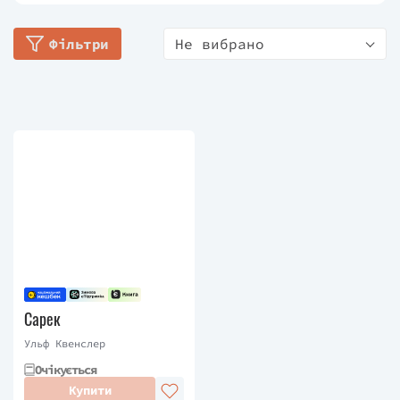
Наразі живе у Швеції.
Фільтри
Не вибрано
Сарек
Ульф Квенслер
Очікується
Купити