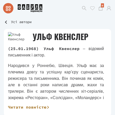
0
Усі автори
УЛЬФ КВЕНСЛЕР
(25.01.1968) Ульф Квенслер
– відомий
письменник і актор.
Народився у Роннебю, Швеція. Ульф має за
плечима довгу та успішну кар’єру сценариста,
режисера та письменника. Він починав як комік,
але в останні роки написав драми, жахи та
трилери. Він є автором численних хіт-серіалів,
зокрема «Ресторан», «Солсідан», «Моландерс» і
«Om Stig Petrés hemlighet». «The Couples Trip» —
Читати повністю
його довгоочікуваний дебют.