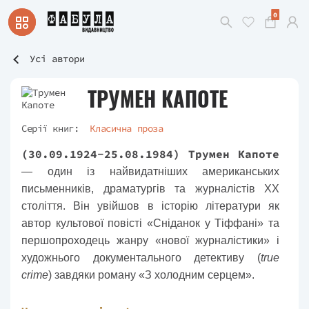
0
Усі автори
ТРУМЕН КАПОТЕ
Серії книг:
Класична проза
(30.09.1924-25.08.1984) Трумен Капоте
— один із найвидатніших американських
письменників, драматургів та журналістів XX
століття. Він увійшов в історію літератури як
автор культової повісті «Сніданок у Тіффані» та
першопроходець жанру «нової журналістики» і
художнього документального детективу (
true
crime
) завдяки роману «З холодним серцем».
Письменник відзначався ексцентричним