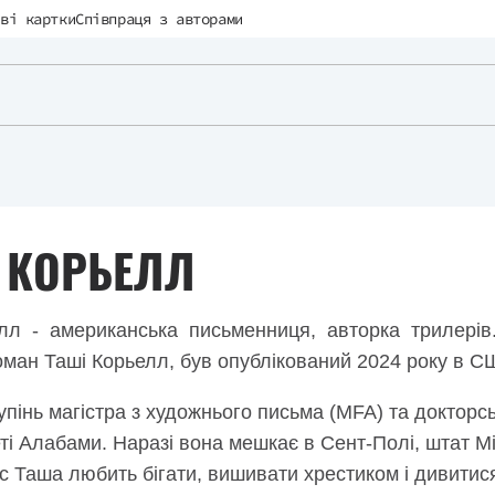
ві картки
Співпраця з авторами
 КОРЬЕЛЛ
лл - американська письменниця, авторка трилерів
ман Таші Корьелл, був опублікований 2024 року в СШ
пінь магістра з художнього письма (MFA) та докторськ
ті Алабами. Наразі вона мешкає в Сент-Полі, штат Мі
ас Таша любить бігати, вишивати хрестиком і дивитися