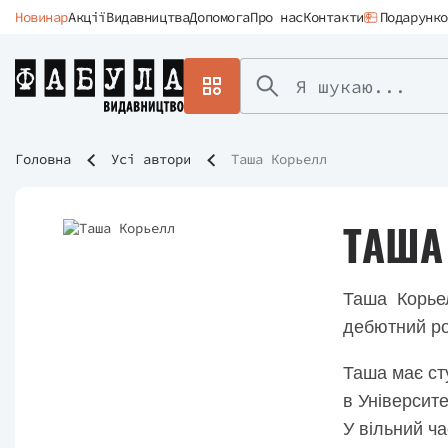
Новинар
Акції
Видавництва
Допомога
Про нас
Контакти
Подарунко
Головна
Усі автори
Таша Корьелл
ТАША
Таша Корье
дебютний ро
Таша має сту
в Університе
У вільний ч