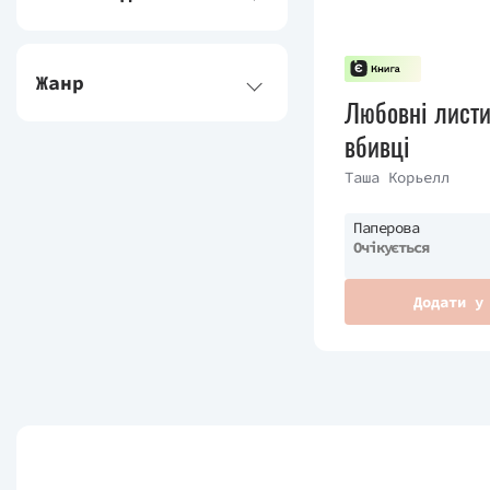
Жанр
Любовні листи
вбивці
Таша Корьелл
Паперова
Очікується
Додати у