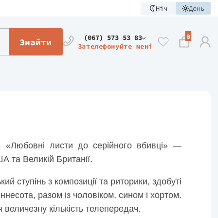
Ніч
День
0
(067) 573 53 83
Знайти
Зателефонуйте мені
. «Любовні листи до серійного вбивці» —
А та Великій Британії.
ий ступінь з композиції та риторики, здобуті
ннесота, разом із чоловіком, сином і хортом.
 величезну кількість телепередач.