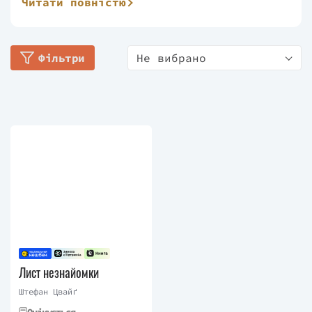
Читати повністю
майбутнє людства. Покінчив життя самогубством,
написавши у передсмертному листі наступне: «Я
вважаю, що краще завчасно і здорово завершити
Фільтри
Не вибрано
життя, в якому інтелектуальна праця означала б
найчистішу радість, а особиста свобода —
найвище благо на Землі».
Цвайґ найбільш відомий своїми новелами
«Королівська гра», «Амок» і «Лист незнайомої»,
екранізованої Максом Офюльсом; романами
«Сум'яття почуттів», «Нетерпіння серця»;
мемуарами «Світ учора»; біографіями Еразма
Роттердамського, Фердинанда Магеллана та
Марії, королеви Шотландії. Його біографія
королеви Марії Антуанетти була адаптована
Metro-Goldwyn-Mayer як фільм з Нормою Ширер у
Лист незнайомки
головній ролі.
Штефан Цвайґ
Очікується