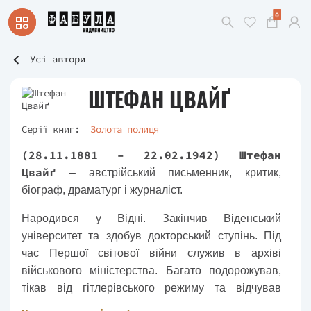
0
Усі автори
ШТЕФАН ЦВАЙҐ
Серії книг:
Золота полиця
(28.11.1881 – 22.02.1942) Штефан
Цвайґ
– австрійський письменник, критик,
біограф, драматург і журналіст.
Народився у Відні. Закінчив Віденський
університет та здобув докторський ступінь. Під
час Першої світової війни служив в архіві
військового міністерства. Багато подорожував,
тікав від гітлерівського режиму та відчував
пригніченість через ситуацію в Європі та