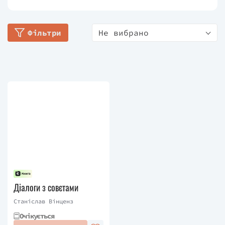
захистив дисертацію з філософії. Знав
чотирнадцять мов. Брав участь у Першій світовій
Фільтри
Не вибрано
війні. Працював у Варшаві редактором журналу
«Дорога». Жив в Угорському королівстві, Західній
Німеччині, Франції та Швейцарії.
Станіслав є автором чотиритомної епопеї про
Гуцульщину «На високій полонині», яка
вважається головним твором його життя.
Помер письменник у 1971 році.
Діалоги з совєтами
Станіслав Вінценз
Очікується