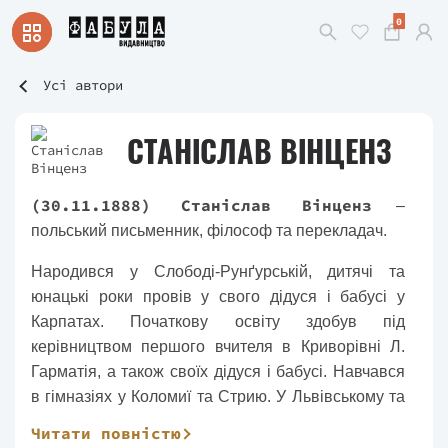
0
Усі автори
СТАНІСЛАВ ВІНЦЕНЗ
(30.11.1888) Станіслав Вінценз
–
польський письменник, філософ та перекладач.
Народився у Слободі-Рунґурській, дитячі та
юнацькі роки провів у свого дідуся і бабусі у
Карпатах. Початкову освіту здобув під
керівництвом першого вчителя в Криворівні Л.
Гарматія, а також своїх дідуся і бабусі. Навчався
в гімназіях у Коломиї та Стрию. У Львівському та
Віденському університетах вивчав право,
Читати повністю
біологію, психологію, філософію, санскрит. У Відні